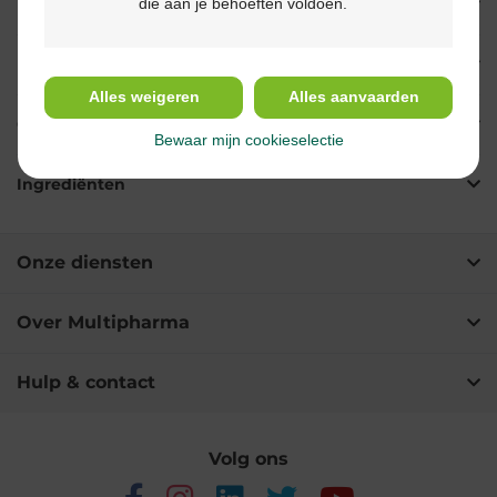
die aan je behoeften voldoen.
Eigenschappen
Indicaties
Alles weigeren
Alles aanvaarden
Gebruik
Bewaar mijn cookieselectie
Ingrediënten
Onze diensten
Over Multipharma
Hulp & contact
Volg ons