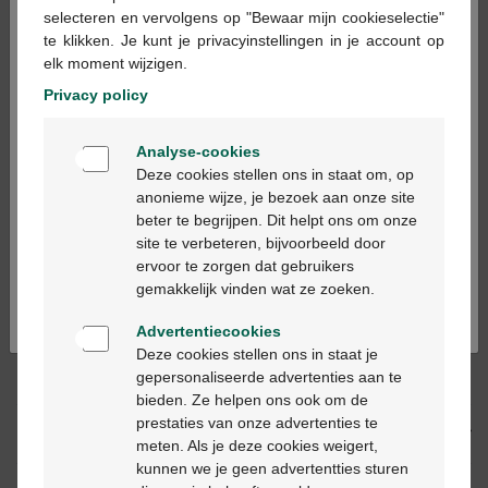
×
selecteren en vervolgens op "Bewaar mijn cookieselectie"
te klikken. Je kunt je privacyinstellingen in je account op
In winkelmandje
elk moment wijzigen.
-
+
Privacy policy
Max. aantal = 12
Welkom
Op werkdagen vóór 12u besteld, volgende
Analyse-cookies
Bienvenue
werkdag geleverd
Deze cookies stellen ons in staat om, op
anonieme wijze, je bezoek aan onze site
beter te begrijpen. Dit helpt ons om onze
Ga verder in het nederlands
Gratis
levering in je Multipharma apotheek
site te verbeteren, bijvoorbeeld door
Gratis
levering thuis vanaf €55
ervoor te zorgen dat gebruikers
Continuez en français
Veilig
betalen
gemakkelijk vinden wat ze zoeken.
Klantendienst
via chat of
contactformulier
Advertentiecookies
Deze cookies stellen ons in staat je
gepersonaliseerde advertenties aan te
Productbeschrijving
bieden. Ze helpen ons ook om de
prestaties van onze advertenties te
Beschrijving
meten. Als je deze cookies weigert,
kunnen we je geen advertentties sturen