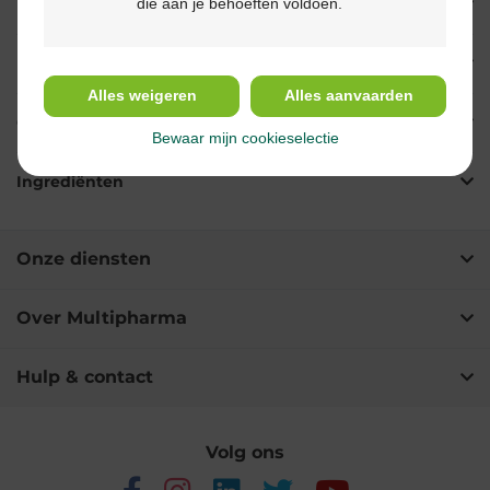
die aan je behoeften voldoen.
Eigenschappen
Indicaties
Alles weigeren
Alles aanvaarden
Gebruik
Bewaar mijn cookieselectie
Ingrediënten
Onze diensten
Over Multipharma
Hulp & contact
Volg ons