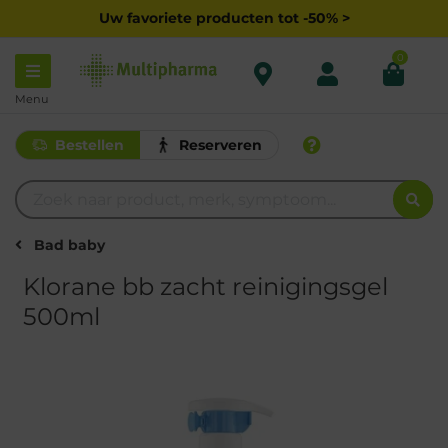
Uw favoriete producten tot -50% >
0
Menu
Bestellen
Reserveren
Bad baby
Klorane bb zacht reinigingsgel
500ml