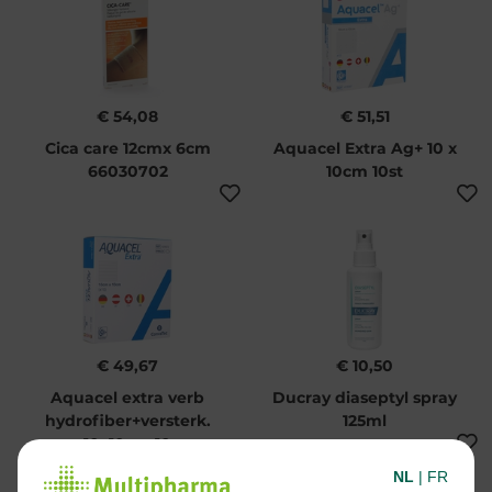
€ 54,08
€ 51,51
Cica care 12cmx 6cm
Aquacel Extra Ag+ 10 x
66030702
10cm 10st
€ 49,67
€ 10,50
Aquacel extra verb
Ducray diaseptyl spray
hydrofiber+versterk.
125ml
10x10cm 10
NL
|
FR