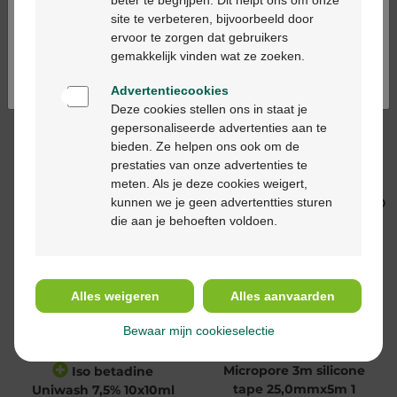
beter te begrijpen. Dit helpt ons om onze
Ga verder in het nederlands
site te verbeteren, bijvoorbeeld door
ervoor te zorgen dat gebruikers
Continuez en français
gemakkelijk vinden wat ze zoeken.
Advertentiecookies
Deze cookies stellen ons in staat je
gepersonaliseerde advertenties aan te
€ 15,91
€ 10,31
bieden. Ze helpen ons ook om de
prestaties van onze advertenties te
B Braun Mini-plasco
B Braun Mini plasco
meten. Als je deze cookies weigert,
NaCl 0,9% 20x20ml
water injectie 20x10ml
kunnen we je geen advertentties sturen
die aan je behoeften voldoen.
Alles weigeren
Alles aanvaarden
Bewaar mijn cookieselectie
€ 9,58
€ 8,50
Micropore 3m silicone
Iso betadine
tape 25,0mmx5m 1
Uniwash 7,5% 10x10ml