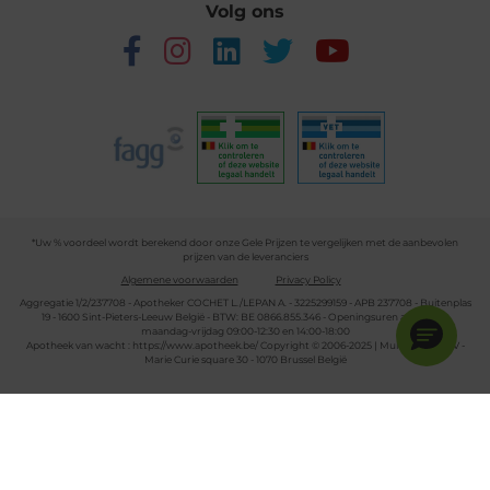
Volg ons
*Uw % voordeel wordt berekend door onze Gele Prijzen te vergelijken met de aanbevolen
prijzen van de leveranciers
Algemene voorwaarden
Privacy Policy
Aggregatie 1/2/237708 - Apotheker COCHET L./LEPAN A. - 3225299159 - APB 237708 - Buitenplas
19 - 1600 Sint-Pieters-Leeuw België - BTW: BE 0866.855.346 - Openingsuren apotheek:
maandag-vrijdag 09:00-12:30 en 14:00-18:00
Apotheek van wacht :
https://www.apotheek.be/
Copyright © 2006-2025 | Multipharma CV -
Marie Curie square 30 - 1070 Brussel België