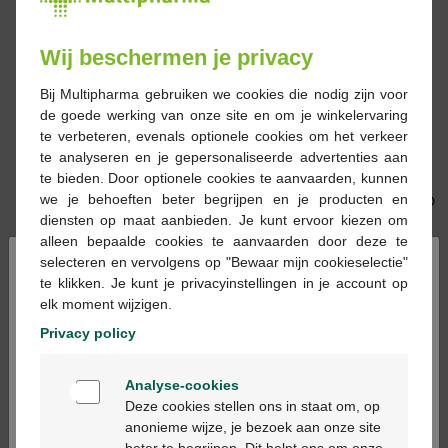
Wij beschermen je privacy
Bij Multipharma gebruiken we cookies die nodig zijn voor
de goede werking van onze site en om je winkelervaring
€ 10,61
€ 2,65
te verbeteren, evenals optionele cookies om het verkeer
te analyseren en je gepersonaliseerde advertenties aan
B Braun Mini-plasco
Sterop Aqua Voor
te bieden. Door optionele cookies te aanvaarden, kunnen
NaCl 0,9% 20x10ml
Injectie 100ml
we je behoeften beter begrijpen en je producten en
diensten op maat aanbieden. Je kunt ervoor kiezen om
alleen bepaalde cookies te aanvaarden door deze te
×
selecteren en vervolgens op "Bewaar mijn cookieselectie"
te klikken. Je kunt je privacyinstellingen in je account op
elk moment wijzigen.
Privacy policy
€ 20,72
€ 9,51
Welkom
Analyse-cookies
Comfeel Plus
Activon gel tube 1x25g
Bienvenue
Deze cookies stellen ons in staat om, op
transparant 5x 7cm
anonieme wijze, je bezoek aan onze site
33530 10st