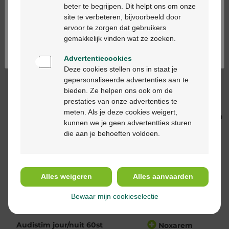
mg
beter te begrijpen. Dit helpt ons om onze
Ga verder in het nederlands
site te verbeteren, bijvoorbeeld door
ervoor te zorgen dat gebruikers
Continuez en français
gemakkelijk vinden wat ze zoeken.
Advertentiecookies
Deze cookies stellen ons in staat je
gepersonaliseerde advertenties aan te
bieden. Ze helpen ons ook om de
€ 20,65
€ 36,70
prestaties van onze advertenties te
Sleepyl 78st
Sedistress sleep
meten. Als je deze cookies weigert,
filmomh tabl 56
kunnen we je geen advertentties sturen
die aan je behoeften voldoen.
Alles weigeren
Alles aanvaarden
Bewaar mijn cookieselectie
€ 31,90
€ 26,09
Audistim jour/nuit 60st
Noxarem