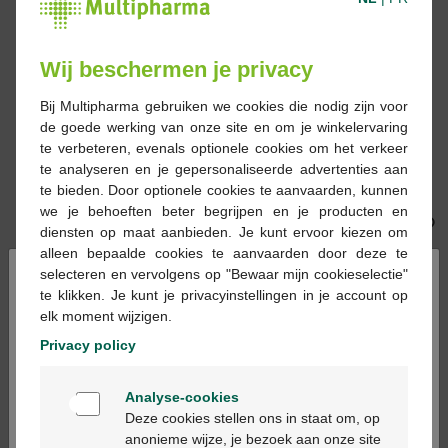
Wij beschermen je privacy
Bij Multipharma gebruiken we cookies die nodig zijn voor
de goede werking van onze site en om je winkelervaring
€ 25,68
€ 27,98
te verbeteren, evenals optionele cookies om het verkeer
Noxarem
Sedistress 200
te analyseren en je gepersonaliseerde advertenties aan
Melatonine 3mg 50st
Filmomhulde tabletten
te bieden. Door optionele cookies te aanvaarden, kunnen
98st
we je behoeften beter begrijpen en je producten en
diensten op maat aanbieden. Je kunt ervoor kiezen om
alleen bepaalde cookies te aanvaarden door deze te
×
selecteren en vervolgens op "Bewaar mijn cookieselectie"
te klikken. Je kunt je privacyinstellingen in je account op
elk moment wijzigen.
Privacy policy
Welkom
€ 19,96
€ 29,99
Analyse-cookies
Bienvenue
Serenixx 60st
Melatonine Pharma
Deze cookies stellen ons in staat om, op
Nord tabletten 30 x 3
anonieme wijze, je bezoek aan onze site