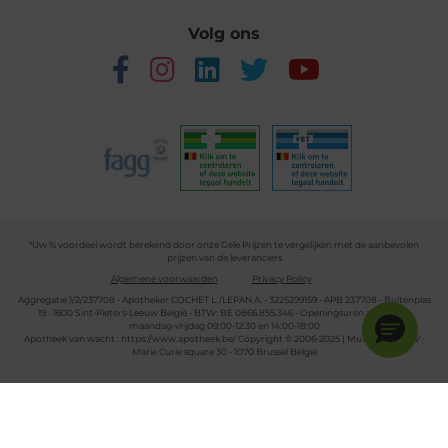
Volg ons
*Uw % voordeel wordt berekend door onze Gele Prijzen te vergelijken met de aanbevolen
prijzen van de leveranciers
Algemene voorwaarden
Privacy Policy
Aggregatie 1/2/237708 - Apotheker COCHET L./LEPAN A. - 3225299159 - APB 237708 - Buitenplas
19 - 1600 Sint-Pieters-Leeuw België - BTW: BE 0866.855.346 - Openingsuren apotheek:
maandag-vrijdag 09:00-12:30 en 14:00-18:00
Apotheek van wacht :
https://www.apotheek.be/
Copyright © 2006-2025 | Multipharma CV -
Marie Curie square 30 - 1070 Brussel België