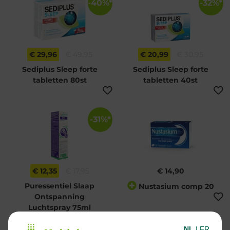
-40%*
-32%*
€ 29,96
€ 49,95
€ 20,99
€ 30,95
Sediplus Sleep forte
Sediplus Sleep forte
tabletten 80st
tabletten 40st
-31%*
€ 12,35
€ 17,95
€ 14,90
Puressentiel Slaap
Nustasium comp 20
Ontspanning
Luchtspray 75ml
NL
|
FR