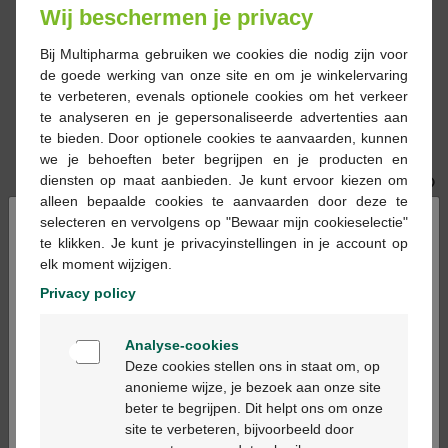
Wij beschermen je privacy
Bij Multipharma gebruiken we cookies die nodig zijn voor
de goede werking van onze site en om je winkelervaring
te verbeteren, evenals optionele cookies om het verkeer
te analyseren en je gepersonaliseerde advertenties aan
Ramipril eg 2,5 mg
Ramipril eg 5mg
te bieden. Door optionele cookies te aanvaarden, kunnen
tabl 98 x 2,5 mg
impexeco comp 28 x
we je behoeften beter begrijpen en je producten en
5mg pip
diensten op maat aanbieden. Je kunt ervoor kiezen om
alleen bepaalde cookies te aanvaarden door deze te
×
selecteren en vervolgens op "Bewaar mijn cookieselectie"
te klikken. Je kunt je privacyinstellingen in je account op
elk moment wijzigen.
Privacy policy
Welkom
Analyse-cookies
Ramipril eg 5mg
Ramipril eg 5mg
Bienvenue
Deze cookies stellen ons in staat om, op
impexeco comp 56 x
tabl 98x5mg
anonieme wijze, je bezoek aan onze site
5mg pip
beter te begrijpen. Dit helpt ons om onze
Ga verder in het nederlands
site te verbeteren, bijvoorbeeld door