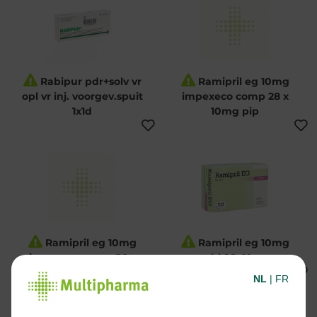
Rabipur pdr+solv vr
Ramipril eg 10mg
opl vr inj. voorgev.spuit
impexeco comp 28 x
1x1d
10mg pip
Ramipril eg 10mg
Ramipril eg 10mg
impexeco comp 56 x
tabl 98x10mg
10mg pip
NL
|
FR