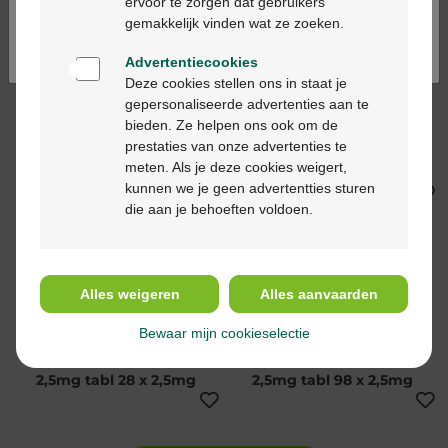
ervoor te zorgen dat gebruikers
Continuez en français
gemakkelijk vinden wat ze zoeken.
Advertentiecookies
Deze cookies stellen ons in staat je
gepersonaliseerde advertenties aan te
bieden. Ze helpen ons ook om de
Ramipril hctz krka
Ramipril sandoz
prestaties van onze advertenties te
5,0mg/25,0mg comp
10,0mg tabl 98 x
meten. Als je deze cookies weigert,
98
10,0mg
kunnen we je geen advertentties sturen
die aan je behoeften voldoen.
Alles weigeren
Alles aanvaarden
Bewaar mijn cookieselectie
Ramipril sandoz
Ramipril sandoz
2,5mg tabl 28 x 2,5mg
2,5mg tabl 98 x 2,5mg