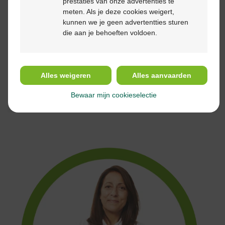
we deze kunnen identificeren en correct behandelen.
prestaties van onze advertenties te
meten. Als je deze cookies weigert,
kunnen we je geen advertentties sturen
die aan je behoeften voldoen.
Kies je g
ezondheidsfiche
Insomnia
Migraine bij volwassenen
Alles weigeren
Alles aanvaarden
Angst: je kan er iets aan doen
Bewaar mijn cookieselectie
Stoppen met roken
CBD: algemene informatie over cannabidiol