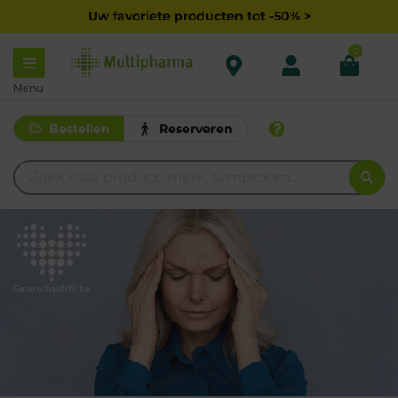
Uw favoriete producten tot -50% >
0
Menu
Bestellen
Reserveren