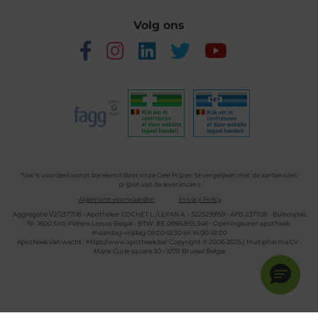
Volg ons
*Uw % voordeel wordt berekend door onze Gele Prijzen te vergelijken met de aanbevolen
prijzen van de leveranciers
Algemene voorwaarden
Privacy Policy
Aggregatie 1/2/237708 - Apotheker COCHET L./LEPAN A. - 3225299159 - APB 237708 - Buitenplas
19 - 1600 Sint-Pieters-Leeuw België - BTW: BE 0866.855.346 - Openingsuren apotheek:
maandag-vrijdag 09:00-12:30 en 14:00-18:00
Apotheek van wacht :
https://www.apotheek.be/
Copyright © 2006-2025 | Multipharma CV -
Marie Curie square 30 - 1070 Brussel België