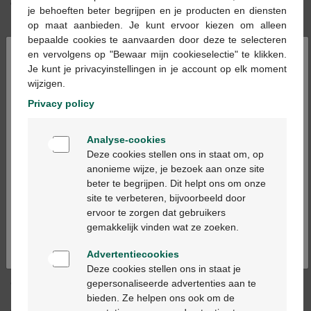
dagen/maand of 2 dagen/week pijnstillers voor je
je behoeften beter begrijpen en je producten en diensten
hoofdpijn neemt.
op maat aanbieden. Je kunt ervoor kiezen om alleen
bepaalde cookies te aanvaarden door deze te selecteren
×
Hoe kom je van geïnduceerde
en vervolgens op "Bewaar mijn cookieselectie" te klikken.
Je kunt je privacyinstellingen in je account op elk moment
hoofdpijn af?
wijzigen.
Om deze vicieuze cirkel te stoppen, is het belangrijk om
Privacy policy
jouw behoeften aan je arts of
Multipharma
apotheker
duidelijk te maken.
Welkom
Analyse-cookies
1. Gebruik het dagboek om uit te zoeken of je last hebt van
Bienvenue
Deze cookies stellen ons in staat om, op
geïnduceerde hoofdpijn (of een ander soort hoofdpijn).
anonieme wijze, je bezoek aan onze site
2. Neem contact op met een zorgverlener voor diagnose en
beter te begrijpen. Dit helpt ons om onze
Ga verder in het nederlands
ondersteuning.
site te verbeteren, bijvoorbeeld door
3. Behandel de geïnduceerde hoofdpijn.
ervoor te zorgen dat gebruikers
Continuez en français
gemakkelijk vinden wat ze zoeken.
4. Behandel de oorspronkelijke hoofdpijn.
Als je namelijk stopt met de inname van pijnstillers om het
Advertentiecookies
effect van de geïnduceerde hoofdpijn te elimineren, zal de
Deze cookies stellen ons in staat je
oorspronkelijke hoofdpijn waarvoor je de pijnstillers begon
gepersonaliseerde advertenties aan te
in te nemen, opnieuw de kop opsteken. In dit geval moeten
bieden. Ze helpen ons ook om de