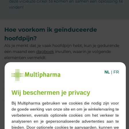
deze vicieuze cirkel te komen en samen een oplossing te
vinden!
Hoe voorkom ik geïnduceerde
hoofdpijn?
Als je merkt dat je vaak hoofdpijn hebt, kun je gedurende
één maand een
dagboek
invullen, waarin je volgende
elementen vermeldt:
1. de dagen waarop je hoofdpijn hebt;
NL
|
FR
2. hoelang de hoofdpijn duurt en wat de kenmerken ervan
zijn (eenzijdige hoofdpijn, occipitale pijn dat wil zeggen aan
de achterkant van het hoofd, pijn in de hele schedel,
Wij beschermen je privacy
aangezichtspijn enz.);
3. alle symptomen die ermee verband houden
Bij Multipharma gebruiken we cookies die nodig zijn voor
(misselijkheid, braken, fotofobie enz.);
de goede werking van onze site en om je winkelervaring te
4. welke geneesmiddelen je neemt om de pijn te verlichten.
verbeteren, evenals optionele cookies om het verkeer te
analyseren en je gepersonaliseerde advertenties aan te
Raadpleeg na 1 maand een arts als je meer dan 10
bieden. Door optionele cookies te aanvaarden, kunnen we