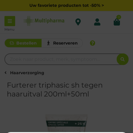
Uw favoriete producten tot -50% >
0
Menu
Bestellen
Reserveren
Haarverzorging
Furterer triphasic sh tegen
haaruitval 200ml+50ml