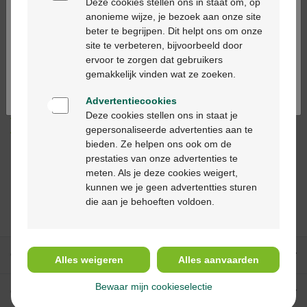
Deze cookies stellen ons in staat om, op
anonieme wijze, je bezoek aan onze site
beter te begrijpen. Dit helpt ons om onze
Op werkdagen vóór 12u besteld, volgende
Ga verder in het nederlands
site te verbeteren, bijvoorbeeld door
werkdag geleverd
ervoor te zorgen dat gebruikers
Continuez en français
gemakkelijk vinden wat ze zoeken.
Gratis
levering in je Multipharma apotheek
Advertentiecookies
Gratis
levering thuis vanaf €55
Deze cookies stellen ons in staat je
Veilig
betalen
gepersonaliseerde advertenties aan te
Klantendienst
via chat of
contactformulier
bieden. Ze helpen ons ook om de
prestaties van onze advertenties te
meten. Als je deze cookies weigert,
kunnen we je geen advertentties sturen
die aan je behoeften voldoen.
Anderen bekeken
ook
Onze diensten
Alles weigeren
Alles aanvaarden
Bewaar mijn cookieselectie
Over Multipharma