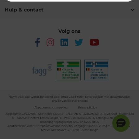
Hulp & contact
Volg ons
*Uw % voordeel wordt berekend door onze Gele Prijzen te vergelijken met de aanbevolen
prijzen van de leveranciers
Algemene voorwaarden
Privacy Policy
Aggregatie 1/2/237708 - Apotheker COCHET L./LEPAN A. - 3225299159 - APB 237708 - Buitenplas
19 - 1600 Sint-Pieters-Leeuw België - BTW: BE 0866.855.346 - Openingsuren apotheek:
maandag-vrijdag 09:00-12:30 en 14:00-18:00
Apotheek van wacht :
https://www.apotheek.be/
Copyright © 2006-2025 | Multipharma CV -
Marie Curie square 30 - 1070 Brussel België