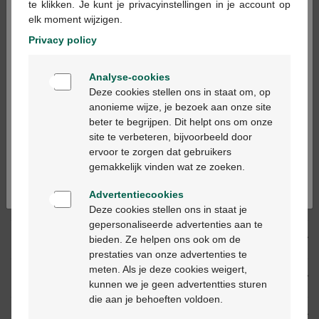
te klikken. Je kunt je privacyinstellingen in je account op
Voorraad uitgeput
elk moment wijzigen.
Privacy policy
Op werkdagen vóór 12u besteld, volgende
Welkom
werkdag geleverd
Analyse-cookies
Bienvenue
Deze cookies stellen ons in staat om, op
anonieme wijze, je bezoek aan onze site
Gratis
levering in je Multipharma apotheek
beter te begrijpen. Dit helpt ons om onze
Gratis
levering thuis vanaf €55
Ga verder in het nederlands
site te verbeteren, bijvoorbeeld door
Veilig
betalen
ervoor te zorgen dat gebruikers
Klantendienst
via chat of
contactformulier
Continuez en français
gemakkelijk vinden wat ze zoeken.
Advertentiecookies
Productbeschrijving
Deze cookies stellen ons in staat je
gepersonaliseerde advertenties aan te
Beschrijving
bieden. Ze helpen ons ook om de
prestaties van onze advertenties te
meten. Als je deze cookies weigert,
Eigenschappen
kunnen we je geen advertentties sturen
die aan je behoeften voldoen.
Indicaties