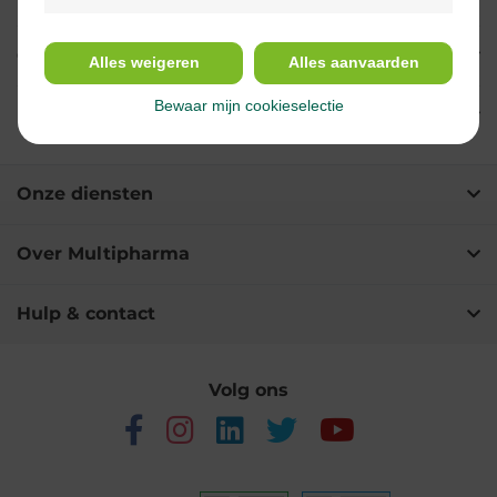
Gebruik
Alles weigeren
Alles aanvaarden
Bewaar mijn cookieselectie
Ingrediënten
Onze diensten
Over Multipharma
Hulp & contact
Volg ons