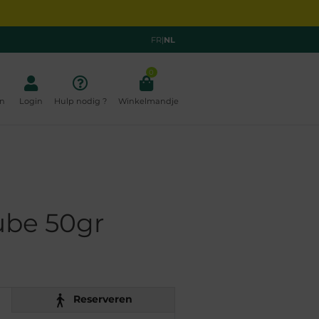
FR
|
NL
0
n
Login
Hulp nodig ?
Winkelmandje
ube 50gr
Reserveren