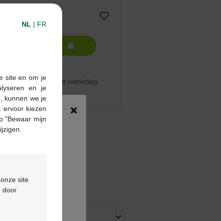
NL
|
FR
In winkelmandje
e site en om je
 besteld, volgende werkdag
alyseren en je
n, kunnen we je
×
 ervoor kiezen
p "Bewaar mijn
pharma apotheek
ijzigen.
€55
ontactformulier
 onze site
ing
d door