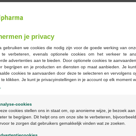
Op voorraad online
-
+
hermen je privacy
Max. aantal = 12
a gebruiken we cookies die nodig zijn voor de goede werking van onz
Op werkdagen vóór 12u
g te verbeteren, evenals optionele cookies om het verkeer te an
geleverd
rde advertenties aan te bieden. Door optionele cookies te aanvaarde
er begrijpen en je producten en diensten op maat aanbieden. Je kunt
aalde cookies te aanvaarden door deze te selecteren en vervolgens o
Gratis
levering in je Multi
 te klikken. Je kunt je privacyinstellingen in je account op elk moment w
Gratis
levering thuis vanaf 
Veilig
betalen
y
Klantendienst
via chat of
c
Welkom
nalyse-cookies
Bienvenue
eze cookies stellen ons in staat om, op anonieme wijze, je bezoek aan
Productbeschrijv
eter te begrijpen. Dit helpt ons om onze site te verbeteren, bijvoorbeel
rvoor te zorgen dat gebruikers gemakkelijk vinden wat ze zoeken.
Ga verder in het nederlands
Beschrijving
dvertentiecookies