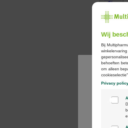
Wij besc
Bij Multipharm
winkelervarin
gepersonalisee
behoeften bet
om alleen bep
cookieselectie"
Privacy polic
A
D
b
e
A