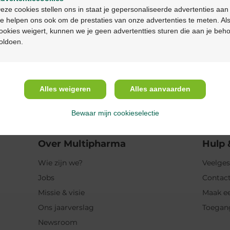
Continuez en français
eze cookies stellen ons in staat je gepersonaliseerde advertenties aan
e helpen ons ook om de prestaties van onze advertenties te meten. Als
Eigenschappen
ookies weigert, kunnen we je geen advertentties sturen die aan je beh
oldoen.
Indicaties
Gebruik
Alles weigeren
Alles aanvaarden
Ingrediënten
Bewaar mijn cookieselectie
Over Multipharma
Hulp 
Wie zijn we?
Veelges
Jobs
Contact
Missie & visie
Maak ee
Ons jaarverslag
Toegan
Newsroom