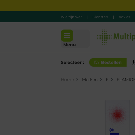
Wie zijn we?
|
Diensten
|
Advies
Menu
Selecteer :
Bestellen
Home
Merken
F
FLAMIG