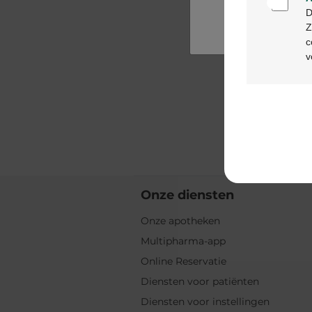
D
Z
c
v
Onze diensten
Onze apotheken
Multipharma-app
Online Reservatie
Diensten voor patiënten
Diensten voor instellingen