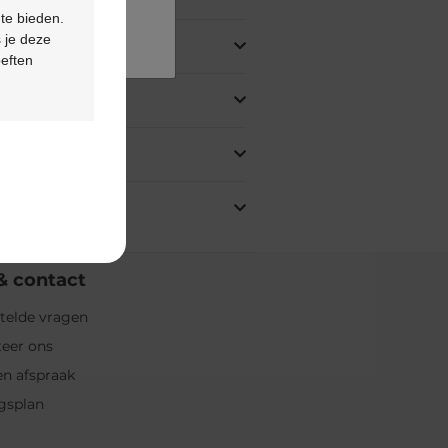
 te bieden.
 je deze
oeften
& contact
telde vragen
eer ons
n afspraak
gsplan