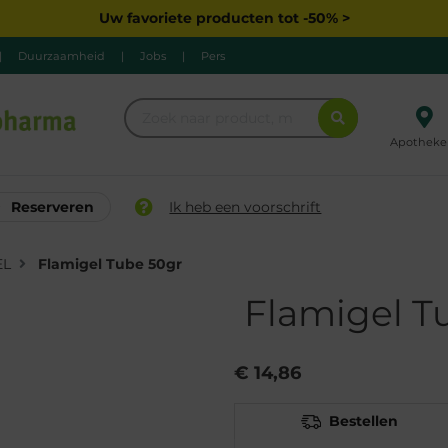
Uw favoriete producten tot -50% >
|
Duurzaamheid
|
Jobs
|
Pers
Apotheke
Reserveren
Ik heb een voorschrift
EL
Flamigel Tube 50gr
Flamigel T
€ 14,86
Bestellen