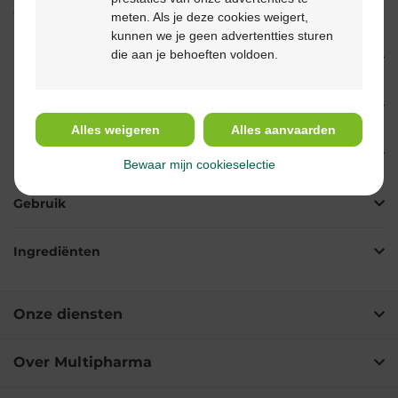
onder de 18 jaar.
meten. Als je deze cookies weigert,
kunnen we je geen advertentties sturen
die aan je behoeften voldoen.
Beschrijving
Eigenschappen
Alles weigeren
Alles aanvaarden
Indicaties
Bewaar mijn cookieselectie
Gebruik
Ingrediënten
Onze diensten
Over Multipharma