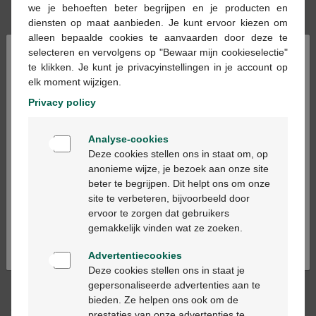
we je behoeften beter begrijpen en je producten en
Op voorraad online
diensten op maat aanbieden. Je kunt ervoor kiezen om
alleen bepaalde cookies te aanvaarden door deze te
×
selecteren en vervolgens op "Bewaar mijn cookieselectie"
In winkelmandje
-
+
te klikken. Je kunt je privacyinstellingen in je account op
elk moment wijzigen.
Max. aantal = 3
Privacy policy
Op werkdagen vóór 12u besteld, volgende
werkdag geleverd
Welkom
Analyse-cookies
Bienvenue
Deze cookies stellen ons in staat om, op
Gratis
levering in je Multipharma apotheek
anonieme wijze, je bezoek aan onze site
Gratis
levering thuis vanaf €55
beter te begrijpen. Dit helpt ons om onze
Ga verder in het nederlands
Veilig
betalen
site te verbeteren, bijvoorbeeld door
Klantendienst
via chat of
contactformulier
ervoor te zorgen dat gebruikers
Continuez en français
gemakkelijk vinden wat ze zoeken.
Advertentiecookies
Productbeschrijving
Deze cookies stellen ons in staat je
gepersonaliseerde advertenties aan te
Dit geneesmiddel is alleen geschikt
voor volwassenen
.
bieden. Ze helpen ons ook om de
Gebruik dit geneesmiddel niet bij kinderen en jongeren
prestaties van onze advertenties te