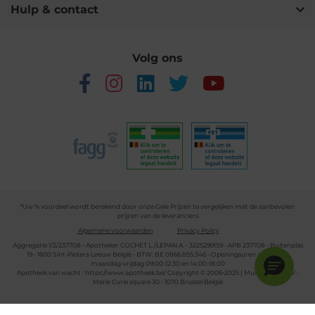
Hulp & contact
Volg ons
*Uw % voordeel wordt berekend door onze Gele Prijzen te vergelijken met de aanbevolen
prijzen van de leveranciers
Algemene voorwaarden
Privacy Policy
Aggregatie 1/2/237708 - Apotheker COCHET L./LEPAN A. - 3225299159 - APB 237708 - Buitenplas
19 - 1600 Sint-Pieters-Leeuw België - BTW: BE 0866.855.346 - Openingsuren apotheek:
maandag-vrijdag 09:00-12:30 en 14:00-18:00
Apotheek van wacht :
https://www.apotheek.be/
Copyright © 2006-2025 | Multipharma CV -
Marie Curie square 30 - 1070 Brussel België