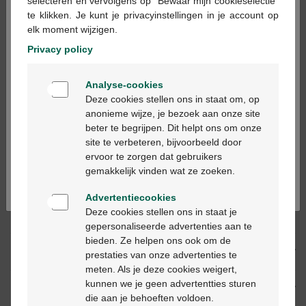
×
selecteren en vervolgens op "Bewaar mijn cookieselectie"
te klikken. Je kunt je privacyinstellingen in je account op
In winkelmandje
-
+
elk moment wijzigen.
Max. aantal = 12
Privacy policy
Op werkdagen vóór 12u besteld, volgende
Welkom
werkdag geleverd
Analyse-cookies
Bienvenue
Deze cookies stellen ons in staat om, op
anonieme wijze, je bezoek aan onze site
Gratis
levering in je Multipharma apotheek
beter te begrijpen. Dit helpt ons om onze
Ga verder in het nederlands
Gratis
levering thuis vanaf €55
site te verbeteren, bijvoorbeeld door
Veilig
betalen
ervoor te zorgen dat gebruikers
Continuez en français
Klantendienst
via chat of
contactformulier
gemakkelijk vinden wat ze zoeken.
Advertentiecookies
Deze cookies stellen ons in staat je
Productbeschrijving
gepersonaliseerde advertenties aan te
bieden. Ze helpen ons ook om de
Beschrijving
prestaties van onze advertenties te
meten. Als je deze cookies weigert,
kunnen we je geen advertentties sturen
Eigenschappen
die aan je behoeften voldoen.