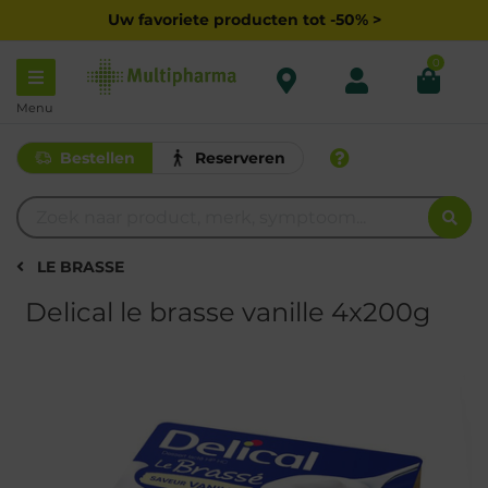
Uw favoriete producten tot -50% >
0
Menu
Bestellen
Reserveren
LE BRASSE
Delical le brasse vanille 4x200g