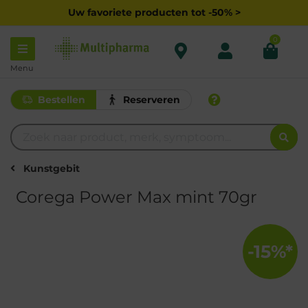
Uw favoriete producten tot -50% >
0
Menu
Bestellen
Reserveren
Kunstgebit
Corega Power Max mint 70gr
-15%*