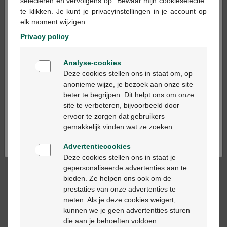
×
selecteren en vervolgens op "Bewaar mijn cookieselectie"
te klikken. Je kunt je privacyinstellingen in je account op
In winkelmandje
-
+
elk moment wijzigen.
Max. aantal = 12
Privacy policy
Op werkdagen vóór 12u besteld, volgende
Welkom
werkdag geleverd
Analyse-cookies
Bienvenue
Deze cookies stellen ons in staat om, op
anonieme wijze, je bezoek aan onze site
Gratis
levering in je Multipharma apotheek
beter te begrijpen. Dit helpt ons om onze
Ga verder in het nederlands
Gratis
levering thuis vanaf €55
site te verbeteren, bijvoorbeeld door
Veilig
betalen
ervoor te zorgen dat gebruikers
Continuez en français
Klantendienst
via chat of
contactformulier
gemakkelijk vinden wat ze zoeken.
Advertentiecookies
Deze cookies stellen ons in staat je
Productbeschrijving
gepersonaliseerde advertenties aan te
bieden. Ze helpen ons ook om de
Beschrijving
prestaties van onze advertenties te
meten. Als je deze cookies weigert,
kunnen we je geen advertentties sturen
Eigenschappen
die aan je behoeften voldoen.