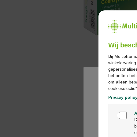
Wij besc
Bij Multipharm
winkelervarin
gepersonalisee
behoeften bet
om alleen bep
cookieselectie"
Privacy polic
A
D
b
e