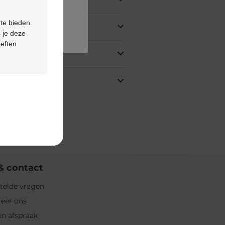
 te bieden.
 je deze
oeften
& contact
telde vragen
eer ons
n afspraak