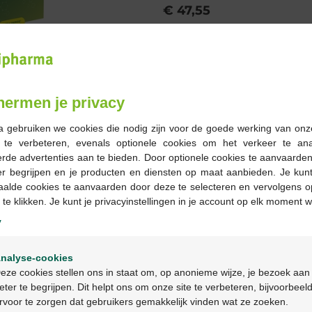
€ 47,55
Bestellen
Voorraad uitgeput
hermen je privacy
Op werkdagen vóór 12u
a gebruiken we cookies die nodig zijn voor de goede werking van onz
geleverd
g te verbeteren, evenals optionele cookies om het verkeer te an
rde advertenties aan te bieden. Door optionele cookies te aanvaarde
er begrijpen en je producten en diensten op maat aanbieden. Je kunt
Gratis
levering in je Multi
aalde cookies te aanvaarden door deze te selecteren en vervolgens o
Gratis
levering thuis vanaf 
 te klikken. Je kunt je privacyinstellingen in je account op elk moment w
Veilig
betalen
Klantendienst
via chat of
c
y
Welkom
nalyse-cookies
Bienvenue
Productbeschrijv
eze cookies stellen ons in staat om, op anonieme wijze, je bezoek aan
eter te begrijpen. Dit helpt ons om onze site te verbeteren, bijvoorbeel
rvoor te zorgen dat gebruikers gemakkelijk vinden wat ze zoeken.
Ga verder in het nederlands
Beschrijving