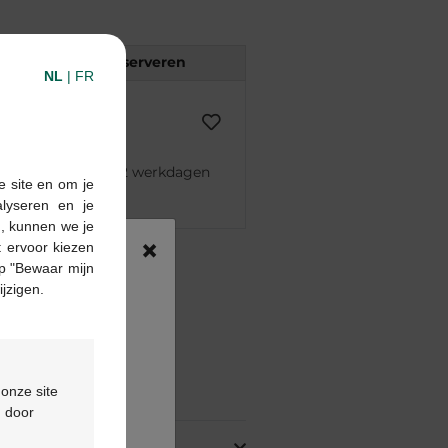
Reserveren
NL
|
FR
 besteld, binnen 2 werkdagen
e site en om je
alyseren en je
n, kunnen we je
×
 ervoor kiezen
pharma apotheek
p "Bewaar mijn
€55
ijzigen.
ontactformulier
ing
 onze site
d door