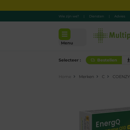
Wie zijn we?
|
Diensten
|
Advies
Menu
Selecteer :
Bestellen
Home
Merken
C
COENZ