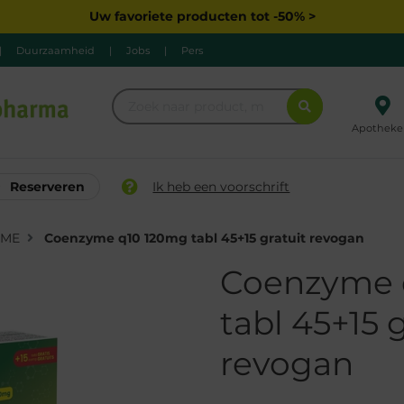
Uw favoriete producten tot -50% >
|
Duurzaamheid
|
Jobs
|
Pers
Apotheke
Reserveren
Ik heb een voorschrift
YME
Coenzyme q10 120mg tabl 45+15 gratuit revogan
Coenzyme 
tabl 45+15 
revogan