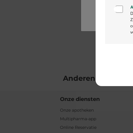
A
D
Z
c
v
Anderen bekeken
Onze diensten
Onze apotheken
Multipharma-app
Online Reservatie