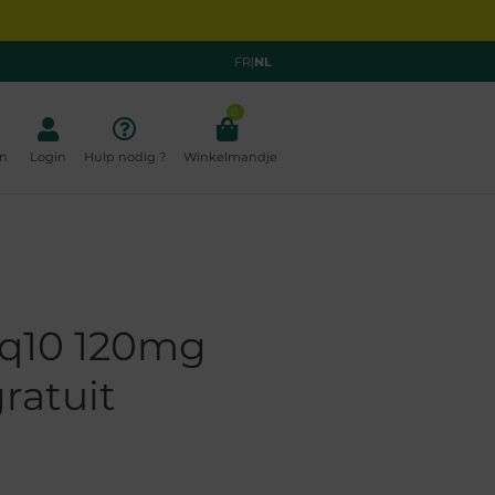
FR
|
NL
0
n
Login
Hulp nodig ?
Winkelmandje
q10 120mg
gratuit