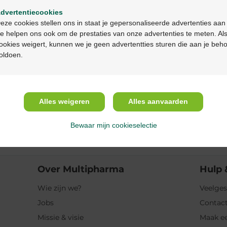
dvertentiecookies
Continuez en français
eze cookies stellen ons in staat je gepersonaliseerde advertenties aan
Indicaties
e helpen ons ook om de prestaties van onze advertenties te meten. Als
ookies weigert, kunnen we je geen advertentties sturen die aan je beh
Gebruik
oldoen.
Ingrediënten
Alles weigeren
Alles aanvaarden
Bewaar mijn cookieselectie
ook
Over Multipharma
Hulp 
Wie zijn we?
Veelges
Jobs
Contact
Missie & visie
Maak ee