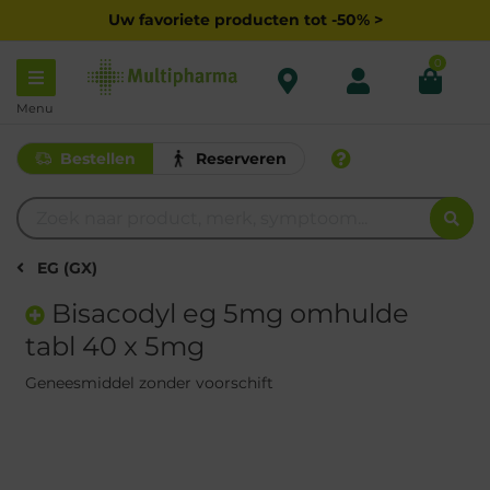
Uw favoriete producten tot -50% >
0
Menu
Bestellen
Reserveren
EG (GX)
Bisacodyl eg 5mg omhulde
tabl 40 x 5mg
Geneesmiddel zonder voorschift