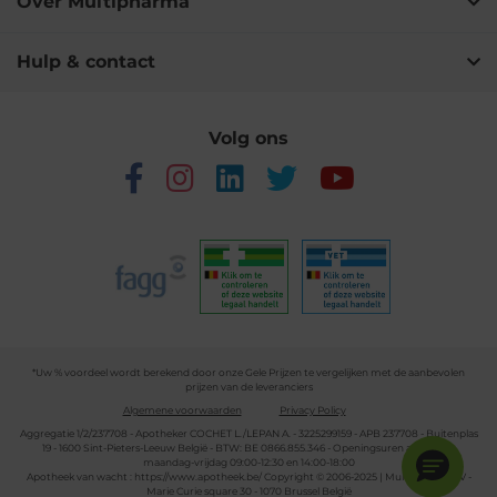
Over Multipharma
Hulp & contact
Volg ons
*Uw % voordeel wordt berekend door onze Gele Prijzen te vergelijken met de aanbevolen
prijzen van de leveranciers
Algemene voorwaarden
Privacy Policy
Aggregatie 1/2/237708 - Apotheker COCHET L./LEPAN A. - 3225299159 - APB 237708 - Buitenplas
19 - 1600 Sint-Pieters-Leeuw België - BTW: BE 0866.855.346 - Openingsuren apotheek:
maandag-vrijdag 09:00-12:30 en 14:00-18:00
Apotheek van wacht :
https://www.apotheek.be/
Copyright © 2006-2025 | Multipharma CV -
Marie Curie square 30 - 1070 Brussel België