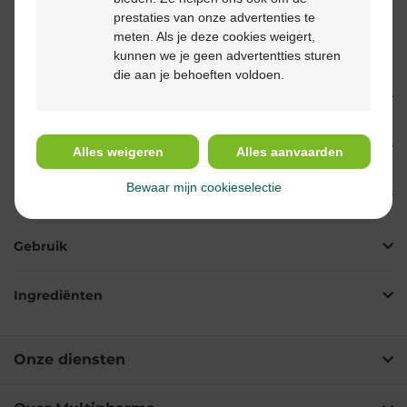
aandachtig de bijsluiter. Vraag raad aan uw arts of
prestaties van onze advertenties te
apotheker. Indien er bijwerkingen optreden, neem meteen
meten. Als je deze cookies weigert,
contact op met uw huisarts.
kunnen we je geen advertentties sturen
die aan je behoeften voldoen.
Beschrijving
Eigenschappen
Alles weigeren
Alles aanvaarden
Bewaar mijn cookieselectie
Indicaties
Gebruik
Ingrediënten
Onze diensten