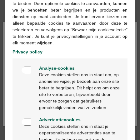
te bieden. Door optionele cookies te aanvaarden, kunnen
Op voorraad online
we je behoeften beter begrijpen en je producten en
diensten op maat aanbieden. Je kunt ervoor kiezen om
alleen bepaalde cookies te aanvaarden door deze te
In winkelmandje
-
+
×
selecteren en vervolgens op "Bewaar mijn cookieselectie"
te klikken. Je kunt je privacyinstellingen in je account op
Max. aantal = 3
elk moment wijzigen.
Op werkdagen vóór 12u besteld, volgende
Privacy policy
werkdag geleverd
Welkom
Analyse-cookies
Bienvenue
Gratis
levering in je Multipharma apotheek
Deze cookies stellen ons in staat om, op
Gratis
levering thuis vanaf €55
anonieme wijze, je bezoek aan onze site
Veilig
betalen
beter te begrijpen. Dit helpt ons om onze
Ga verder in het nederlands
Klantendienst
via chat of
contactformulier
site te verbeteren, bijvoorbeeld door
ervoor te zorgen dat gebruikers
Continuez en français
gemakkelijk vinden wat ze zoeken.
Productbeschrijving
Advertentiecookies
Deze cookies stellen ons in staat je
Dit is een geneesmiddel, geen langdurig gebruik zonder
gepersonaliseerde advertenties aan te
medisch advies, bewaren buiten bereik van kinderen, lees
bieden. Ze helpen ons ook om de