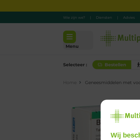
Wie zijn we?
|
Diensten
|
Advies
Menu
Selecteer :
Bestellen
Home
Geneesmiddelen met voo
Wij besc