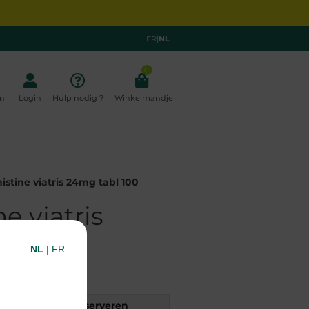
FR
|
NL
0
n
Login
Hulp nodig ?
Winkelmandje
istine viatris 24mg tabl 100
e viatris
100
NL
|
FR
rift
Reserveren