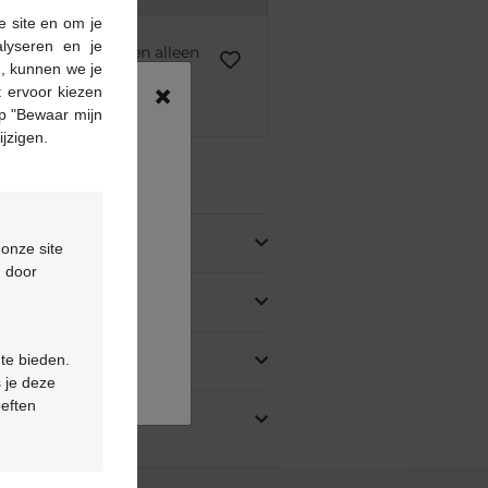
e site en om je
alyseren en je
voorschrift kunnen alleen
n, kunnen we je
asis van een medisch
×
 ervoor kiezen
rstrekt.
p "Bewaar mijn
ijzigen.
ing
 onze site
d door
 te bieden.
 je deze
oeften