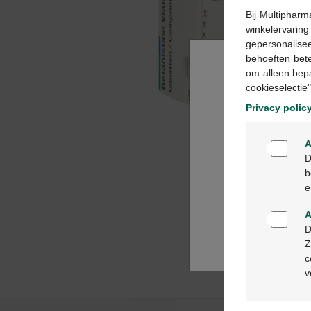
Bij Multipharm
winkelervarin
gepersonalisee
behoeften bet
om alleen bep
cookieselectie"
Privacy polic
A
D
b
e
A
D
Z
c
v