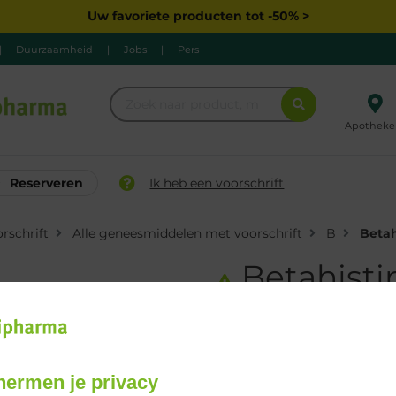
Uw favoriete producten tot -50% >
|
Duurzaamheid
|
Jobs
|
Pers
Apotheke
Reserveren
Ik heb een voorschrift
rschrift
Alle geneesmiddelen met voorschrift
B
Betah
Betahistin
24mg tabl 
Geneesmiddelen met voorsch
hermen je privacy
Bestellen