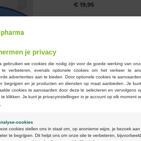
€ 19,95
Bestellen
Op voorraad online
hermen je privacy
-
+
a gebruiken we cookies die nodig zijn voor de goede werking van onz
Max. aantal = 12
g te verbeteren, evenals optionele cookies om het verkeer te an
rde advertenties aan te bieden. Door optionele cookies te aanvaarde
Op werkdagen vóór 12u
er begrijpen en je producten en diensten op maat aanbieden. Je kunt
geleverd
aalde cookies te aanvaarden door deze te selecteren en vervolgens o
 te klikken. Je kunt je privacyinstellingen in je account op elk moment w
y
Gratis
levering in je Multi
Gratis
levering thuis vanaf 
Welkom
Veilig
betalen
nalyse-cookies
Bienvenue
Klantendienst
via chat of
c
eze cookies stellen ons in staat om, op anonieme wijze, je bezoek aan
eter te begrijpen. Dit helpt ons om onze site te verbeteren, bijvoorbeel