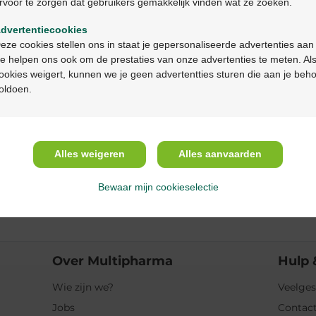
rvoor te zorgen dat gebruikers gemakkelijk vinden wat ze zoeken.
Ga verder in het nederlands
Productbeschrijv
dvertentiecookies
Continuez en français
eze cookies stellen ons in staat je gepersonaliseerde advertenties aan
Beschrijving
e helpen ons ook om de prestaties van onze advertenties te meten. Als
ookies weigert, kunnen we je geen advertentties sturen die aan je beh
oldoen.
Eigenschappen
Indicaties
Alles weigeren
Alles aanvaarden
Gebruik
Bewaar mijn cookieselectie
Ingrediënten
Over Multipharma
Hulp 
Wie zijn we?
Veelges
Jobs
Contact