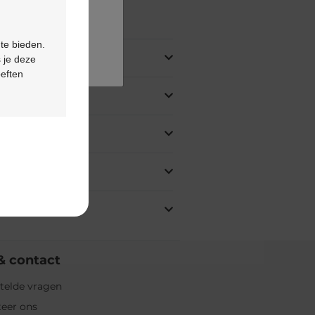
ing
 te bieden.
 je deze
oeften
& contact
telde vragen
eer ons