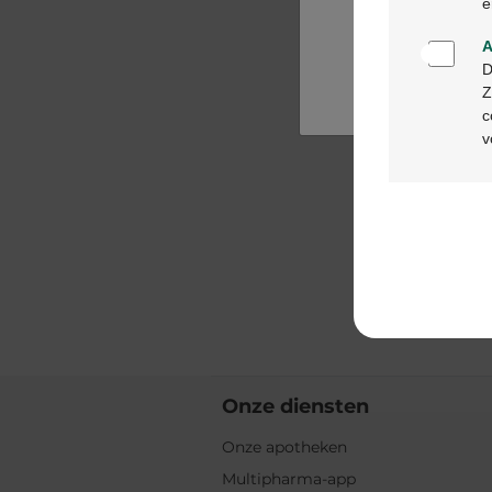
e
A
D
Z
c
v
Onze diensten
Onze apotheken
Multipharma-app