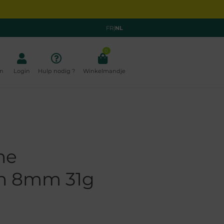
FR
|
NL
0
n
Login
Hulp nodig ?
Winkelmandje
ne
n 8mm 31g