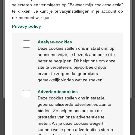
×
selecteren en vervolgens op "Bewaar mijn cookieselectie"
te klikken. Je kunt je privacyinstellingen in je account op
In winkelmandje
elk moment wijzigen.
-
+
Privacy policy
Max. aantal = 12
Welkom
Op werkdagen vóór 12u besteld, volgende
Analyse-cookies
Bienvenue
werkdag geleverd
Deze cookies stellen ons in staat om, op
anonieme wijze, je bezoek aan onze site
beter te begrijpen. Dit helpt ons om onze
Ga verder in het nederlands
Gratis
levering in je Multipharma apotheek
site te verbeteren, bijvoorbeeld door
Gratis
levering thuis vanaf €55
ervoor te zorgen dat gebruikers
Continuez en français
Veilig
betalen
gemakkelijk vinden wat ze zoeken.
Klantendienst
via chat of
contactformulier
Advertentiecookies
Deze cookies stellen ons in staat je
gepersonaliseerde advertenties aan te
Productbeschrijving
bieden. Ze helpen ons ook om de
prestaties van onze advertenties te
Beschrijving
meten. Als je deze cookies weigert,
kunnen we je geen advertentties sturen