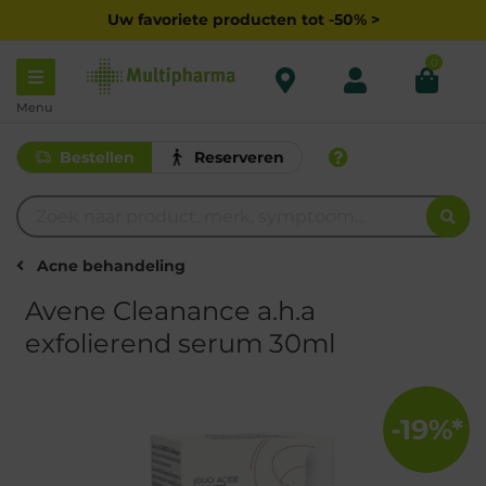
Uw favoriete producten tot -50% >
0
Menu
Bestellen
Reserveren
Acne behandeling
Avene Cleanance a.h.a
exfolierend serum 30ml
-19%*