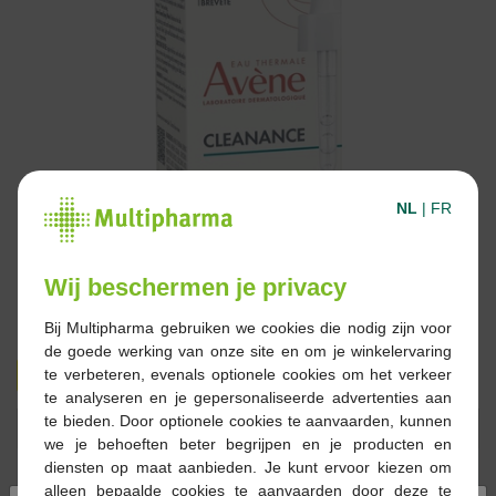
NL
|
FR
Wij beschermen je privacy
Bij Multipharma gebruiken we cookies die nodig zijn voor
de goede werking van onze site en om je winkelervaring
€ 33,99
€ 42,00
te verbeteren, evenals optionele cookies om het verkeer
te analyseren en je gepersonaliseerde advertenties aan
te bieden. Door optionele cookies te aanvaarden, kunnen
Reserveren
Bestellen
we je behoeften beter begrijpen en je producten en
diensten op maat aanbieden. Je kunt ervoor kiezen om
alleen bepaalde cookies te aanvaarden door deze te
Op voorraad online