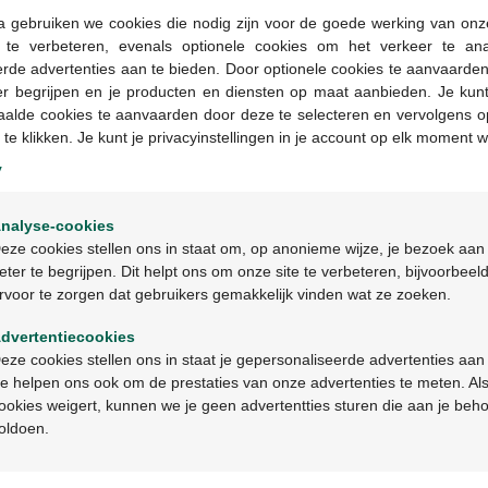
a gebruiken we cookies die nodig zijn voor de goede werking van onz
g te verbeteren, evenals optionele cookies om het verkeer te an
Geneesmiddelen met 
rde advertenties aan te bieden. Door optionele cookies te aanvaarde
in apotheken en op b
er begrijpen en je producten en diensten op maat aanbieden. Je kunt
voorschrift worden ve
aalde cookies te aanvaarden door deze te selecteren en vervolgens o
 te klikken. Je kunt je privacyinstellingen in je account op elk moment w
y
Productbeschrijv
Welkom
nalyse-cookies
Bienvenue
Beschrijving
eze cookies stellen ons in staat om, op anonieme wijze, je bezoek aan
eter te begrijpen. Dit helpt ons om onze site te verbeteren, bijvoorbeel
rvoor te zorgen dat gebruikers gemakkelijk vinden wat ze zoeken.
Ga verder in het nederlands
Indicaties
dvertentiecookies
Continuez en français
Gebruik
eze cookies stellen ons in staat je gepersonaliseerde advertenties aan
e helpen ons ook om de prestaties van onze advertenties te meten. Als
ookies weigert, kunnen we je geen advertentties sturen die aan je beh
Ingrediënten
oldoen.