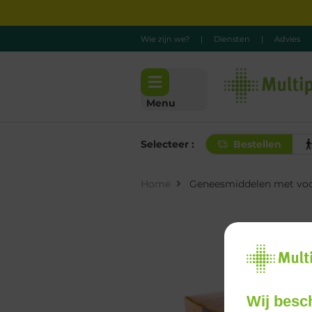
Wie zijn we?
|
Diensten
|
Advies
Menu
Selecteer :
Bestellen
Home
Geneesmiddelen met voo
Wij besc