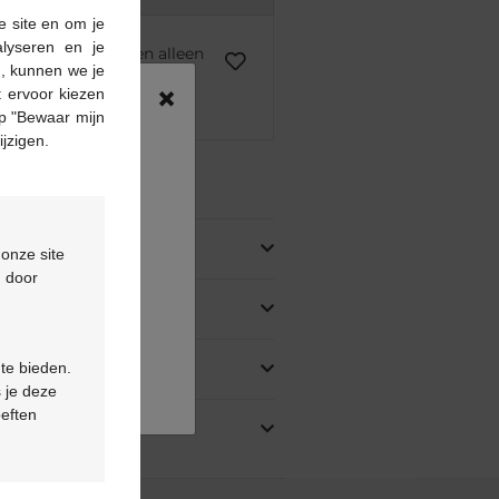
e site en om je
alyseren en je
voorschrift kunnen alleen
n, kunnen we je
asis van een medisch
×
 ervoor kiezen
rstrekt.
p "Bewaar mijn
ijzigen.
ing
 onze site
d door
 te bieden.
 je deze
oeften