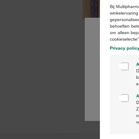
Bij Multipharm
winkelervarin
gepersonalisee
behoeften bet
om alleen bep
cookieselectie"
Privacy polic
A
D
b
e
A
D
Z
c
v