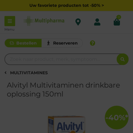
Uw favoriete producten tot -50% >
0
Menu
Bestellen
Reserveren
MULTIVITAMINES
Alvityl Multivitaminen drinkbare
oplossing 150ml
-40%*