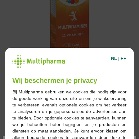
NL
|
FR
Wij beschermen je privacy
Bij Multipharma gebruiken we cookies die nodig zijn voor
de goede werking van onze site en om je winkelervaring
€ 10,50
€ 17,60
te verbeteren, evenals optionele cookies om het verkeer
te analyseren en je gepersonaliseerde advertenties aan
te bieden. Door optionele cookies te aanvaarden, kunnen
Reserveren
Bestellen
we je behoeften beter begrijpen en je producten en
diensten op maat aanbieden. Je kunt ervoor kiezen om
alleen bepaalde cookies te aanvaarden door deze te
Op voorraad online