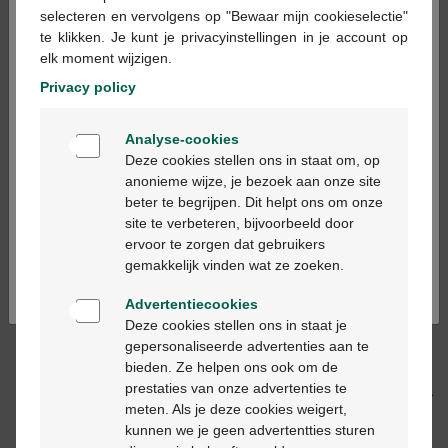
×
selecteren en vervolgens op "Bewaar mijn cookieselectie"
te klikken. Je kunt je privacyinstellingen in je account op
In winkelmandje
elk moment wijzigen.
-
+
Privacy policy
Max. aantal = 12
Welkom
Op werkdagen vóór 12u besteld, volgende
Analyse-cookies
Bienvenue
werkdag geleverd
Deze cookies stellen ons in staat om, op
anonieme wijze, je bezoek aan onze site
beter te begrijpen. Dit helpt ons om onze
Ga verder in het nederlands
Gratis
levering in je Multipharma apotheek
site te verbeteren, bijvoorbeeld door
Gratis
levering thuis vanaf €55
ervoor te zorgen dat gebruikers
Continuez en français
Veilig
betalen
gemakkelijk vinden wat ze zoeken.
Klantendienst
via chat of
contactformulier
Advertentiecookies
Deze cookies stellen ons in staat je
gepersonaliseerde advertenties aan te
Productbeschrijving
bieden. Ze helpen ons ook om de
prestaties van onze advertenties te
Beschrijving
meten. Als je deze cookies weigert,
kunnen we je geen advertentties sturen