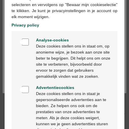
×
selecteren en vervolgens op "Bewaar mijn cookieselectie"
te klikken. Je kunt je privacyinstellingen in je account op
In winkelmandje
elk moment wijzigen.
-
+
Privacy policy
Max. aantal = 12
Welkom
Op werkdagen vóór 12u besteld, volgende
Analyse-cookies
Bienvenue
werkdag geleverd
Deze cookies stellen ons in staat om, op
anonieme wijze, je bezoek aan onze site
beter te begrijpen. Dit helpt ons om onze
Ga verder in het nederlands
Gratis
levering in je Multipharma apotheek
site te verbeteren, bijvoorbeeld door
Gratis
levering thuis vanaf €55
ervoor te zorgen dat gebruikers
Continuez en français
Veilig
betalen
gemakkelijk vinden wat ze zoeken.
Klantendienst
via chat of
contactformulier
Advertentiecookies
Deze cookies stellen ons in staat je
gepersonaliseerde advertenties aan te
Productbeschrijving
bieden. Ze helpen ons ook om de
prestaties van onze advertenties te
Beschrijving
meten. Als je deze cookies weigert,
kunnen we je geen advertentties sturen