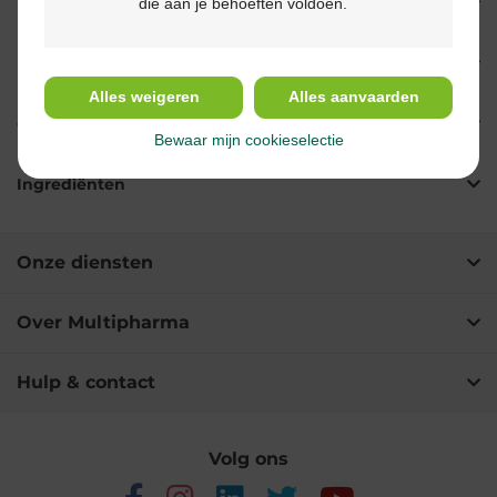
die aan je behoeften voldoen.
Eigenschappen
Indicaties
Alles weigeren
Alles aanvaarden
Gebruik
Bewaar mijn cookieselectie
Ingrediënten
Onze diensten
Over Multipharma
Hulp & contact
Volg ons