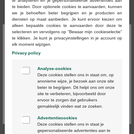
te analyseren en je gepersonaliseerde advertenties aan
Heel wat planten zijn bevorderend of kalmerend voor de
te bieden. Door optionele cookies te aanvaarden, kunnen
spijsvertering. Zo is
kamille
ontstekingsremmend en
we je behoeften beter begrijpen en je producten en
kalmerend en werkt het tegen krampen, winderigheid en
diensten op maat aanbieden. Je kunt ervoor kiezen om
een misselijk gevoel.
Pepermunt
,
groen anijszaad
en
alleen bepaalde cookies te aanvaarden door deze te
venkel
verlichten een opgeblazen gevoel, krampen en
×
selecteren en vervolgens op "Bewaar mijn cookieselectie"
spijsverteringsproblemen.
Gember
is
te klikken. Je kunt je privacyinstellingen in je account op
ontstekingsremmend, werkt tegen
misselijkheid
, braken
elk moment wijzigen.
en een verstoorde spijsvertering.
Privacy policy
Welkom
Analyse-cookies
Antacida
Bienvenue
Deze cookies stellen ons in staat om, op
anonieme wijze, je bezoek aan onze site
beter te begrijpen. Dit helpt ons om onze
Ga verder in het nederlands
Antacida
of
zuurremmers
, zoals natriumbicarbonaat,
site te verbeteren, bijvoorbeeld door
neutraliseren het teveel aan maagzuur. Zo verlichten ze
ervoor te zorgen dat gebruikers
Continuez en français
brandend maagzuur en ongemakken die gepaard gaan
gemakkelijk vinden wat ze zoeken.
met een overmatige zuurproductie.
Advertentiecookies
Deze cookies stellen ons in staat je
gepersonaliseerde advertenties aan te