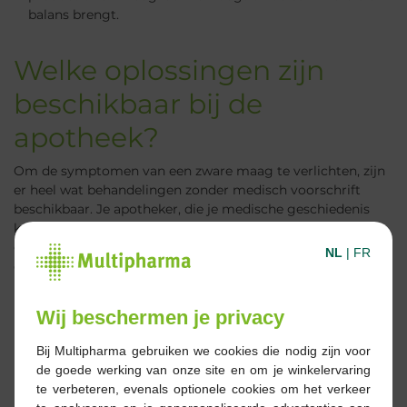
balans brengt.
Welke oplossingen zijn
beschikbaar bij de
apotheek?
Om de symptomen van een zware maag te verlichten, zijn
er heel wat behandelingen zonder medisch voorschrift
beschikbaar. Je apotheker, die je medische geschiedenis
kent, kan je adviseren. Hij zal ook nagaan of je
geneesmiddelen neemt die een invloed kunnen hebben op
NL
|
FR
deze klachten.
Wij beschermen je privacy
Natuurlijke infusies of
Bij Multipharma gebruiken we cookies die nodig zijn voor
voedingssupplementen op basis
de goede werking van onze site en om je winkelervaring
van planten
te verbeteren, evenals optionele cookies om het verkeer