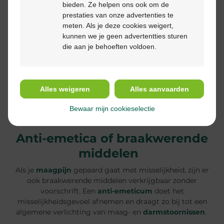
bieden. Ze helpen ons ook om de
Probiotica
prestaties van onze advertenties te
meten. Als je deze cookies weigert,
kunnen we je geen advertentties sturen
die aan je behoeften voldoen.
Probiotica
zijn bij de apotheek verkrijgbaar in tablet- of
capsulevorm en brengen de
darmflora
weer in balans. Ze
kunnen helpen om symptomen als een opgeblazen gevoel
en spijsverteringsstoornissen te verlichten, en
Alles weigeren
Alles aanvaarden
verminderen
maagpijn
die wordt veroorzaakt door een
slechte spijsvertering.
Bewaar mijn cookieselectie
Anti-emetica of braakwerende
middelen
Als je
maagpijn
gepaard gaat met misselijkheid, zijn er
ook braakwerende middelen verkrijgbaar zonder
voorschrift. Een
anti-emeticum
doet het
misselijkheidsgevoel afnemen en draagt zo bij tot een
algemene verlichting van maag- en
darmstoornissen
.