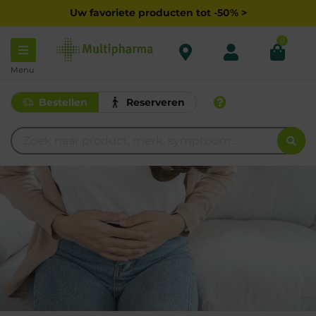
Uw favoriete producten tot -50% >
0
Menu
Bestellen
Reserveren