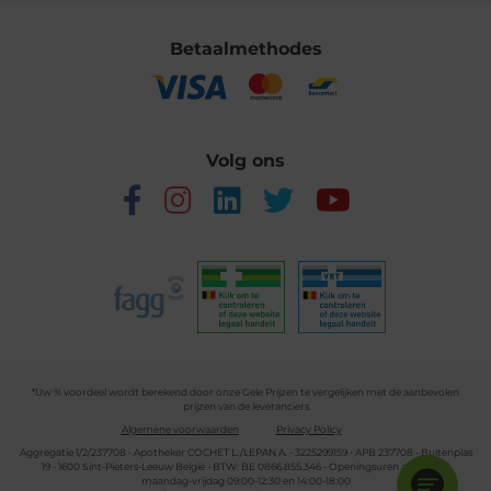
Betaalmethodes
Volg ons
*Uw % voordeel wordt berekend door onze Gele Prijzen te vergelijken met de aanbevolen
prijzen van de leveranciers
Algemene voorwaarden
Privacy Policy
Aggregatie 1/2/237708 - Apotheker COCHET L./LEPAN A. - 3225299159 - APB 237708 - Buitenplas
19 - 1600 Sint-Pieters-Leeuw België - BTW: BE 0866.855.346 - Openingsuren apotheek:
maandag-vrijdag 09:00-12:30 en 14:00-18:00