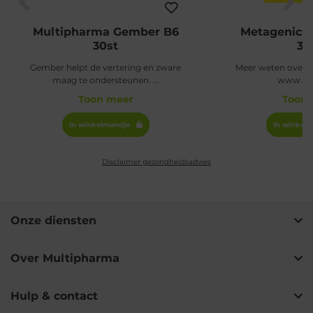
Multipharma Gember B6
Metagenics 
30st
30
Gember helpt de vertering en zware
Meer weten over B
maag te ondersteunen.
...
www.bac
Toon meer
Toon 
In winkelmandje
Disclaimer gezondheidsadvies
Onze diensten
Over Multipharma
Hulp & contact