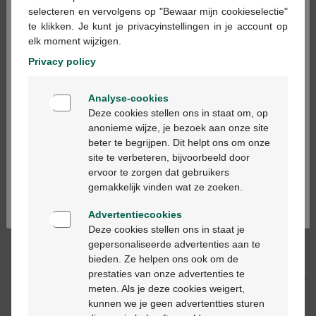
×
selecteren en vervolgens op "Bewaar mijn cookieselectie"
te klikken. Je kunt je privacyinstellingen in je account op
In winkelmandje
elk moment wijzigen.
-
+
Privacy policy
Max. aantal = 12
Welkom
Op werkdagen vóór 12u besteld, volgende
Analyse-cookies
Bienvenue
werkdag geleverd
Deze cookies stellen ons in staat om, op
anonieme wijze, je bezoek aan onze site
beter te begrijpen. Dit helpt ons om onze
Ga verder in het nederlands
Gratis
levering in je Multipharma apotheek
site te verbeteren, bijvoorbeeld door
Gratis
levering thuis vanaf €55
ervoor te zorgen dat gebruikers
Continuez en français
Veilig
betalen
gemakkelijk vinden wat ze zoeken.
Klantendienst
via chat of
contactformulier
Advertentiecookies
Deze cookies stellen ons in staat je
gepersonaliseerde advertenties aan te
Productbeschrijving
bieden. Ze helpen ons ook om de
prestaties van onze advertenties te
Beschrijving
meten. Als je deze cookies weigert,
kunnen we je geen advertentties sturen