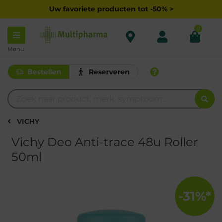
Uw favoriete producten tot -50% >
0
Menu
Bestellen
Reserveren
VICHY
Vichy Deo Anti-trace 48u Roller
50ml
-31%*