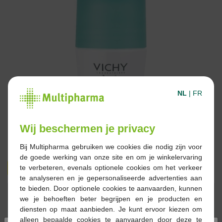
NL
|
FR
Wij beschermen je privacy
Bij Multipharma gebruiken we cookies die nodig zijn voor
de goede werking van onze site en om je winkelervaring
€ 11,99
€ 17,50
te verbeteren, evenals optionele cookies om het verkeer
te analyseren en je gepersonaliseerde advertenties aan
te bieden. Door optionele cookies te aanvaarden, kunnen
Reserveren
Bestellen
we je behoeften beter begrijpen en je producten en
diensten op maat aanbieden. Je kunt ervoor kiezen om
alleen bepaalde cookies te aanvaarden door deze te
Op voorraad online