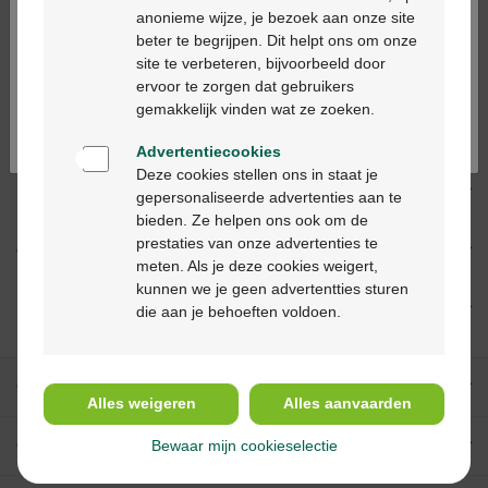
anonieme wijze, je bezoek aan onze site
beter te begrijpen. Dit helpt ons om onze
Ga verder in het nederlands
site te verbeteren, bijvoorbeeld door
Productbeschrijving
ervoor te zorgen dat gebruikers
Continuez en français
gemakkelijk vinden wat ze zoeken.
Beschrijving
Advertentiecookies
Deze cookies stellen ons in staat je
Indicaties
gepersonaliseerde advertenties aan te
bieden. Ze helpen ons ook om de
prestaties van onze advertenties te
Gebruik
meten. Als je deze cookies weigert,
kunnen we je geen advertentties sturen
Ingrediënten
die aan je behoeften voldoen.
Onze diensten
Alles weigeren
Alles aanvaarden
Over Multipharma
Bewaar mijn cookieselectie