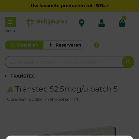
Uw favoriete producten tot -50% >
0
Menu
Bestellen
Reserveren
TRANSTEC
Transtec 52,5mcg/u patch 5
Geneesmiddelen met voorschrift