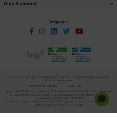
Hulp & contact
Volg ons
*Uw % voordeel wordt berekend door onze Gele Prijzen te vergelijken met de aanbevolen
prijzen van de leveranciers
Algemene voorwaarden
Privacy Policy
Aggregatie 1/2/237708 - Apotheker COCHET L./LEPAN A. - 3225299159 - APB 237708 - Buitenplas
19 - 1600 Sint-Pieters-Leeuw België - BTW: BE 0866.855.346 - Openingsuren apotheek:
maandag-vrijdag 09:00-12:30 en 14:00-18:00
Apotheek van wacht :
https://www.apotheek.be/
Copyright © 2006-2025 | Multipharma CV -
Marie Curie square 30 - 1070 Brussel België