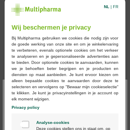
NL
|
FR
Wij beschermen je privacy
Bij Multipharma gebruiken we cookies die nodig zijn voor
de goede werking van onze site en om je winkelervaring
te verbeteren, evenals optionele cookies om het verkeer
te analyseren en je gepersonaliseerde advertenties aan
te bieden. Door optionele cookies te aanvaarden, kunnen
we je behoeften beter begrijpen en je producten en
diensten op maat aanbieden. Je kunt ervoor kiezen om
alleen bepaalde cookies te aanvaarden door deze te
×
selecteren en vervolgens op "Bewaar mijn cookieselectie"
te klikken. Je kunt je privacyinstellingen in je account op
elk moment wijzigen.
Reserveren
Bestellen
Privacy policy
Geneesmiddelen met voorschrift kunnen
Welkom
Analyse-cookies
alleen in apotheken en op basis van een
Bienvenue
Deze cookies stellen ons in staat om, op
medisch voorschrift worden verstrekt.