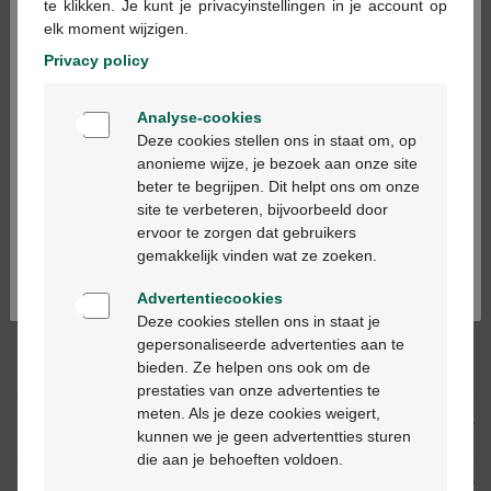
te klikken. Je kunt je privacyinstellingen in je account op
elk moment wijzigen.
In winkelmandje
-
+
Privacy policy
Max. aantal = 3
Welkom
Analyse-cookies
Bienvenue
Op werkdagen vóór 12u besteld, volgende
Deze cookies stellen ons in staat om, op
werkdag geleverd
anonieme wijze, je bezoek aan onze site
beter te begrijpen. Dit helpt ons om onze
Ga verder in het nederlands
site te verbeteren, bijvoorbeeld door
Gratis
levering in je Multipharma apotheek
ervoor te zorgen dat gebruikers
Continuez en français
Gratis
levering thuis vanaf €55
gemakkelijk vinden wat ze zoeken.
Veilig
betalen
Klantendienst
via chat of
contactformulier
Advertentiecookies
Deze cookies stellen ons in staat je
gepersonaliseerde advertenties aan te
bieden. Ze helpen ons ook om de
Productbeschrijving
prestaties van onze advertenties te
meten. Als je deze cookies weigert,
Beschrijving
kunnen we je geen advertentties sturen
die aan je behoeften voldoen.
Indicaties