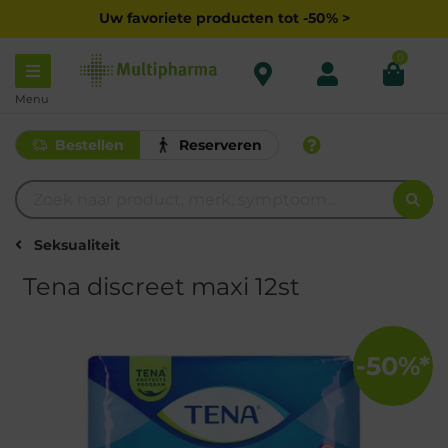
Uw favoriete producten tot -50% >
0
Menu
Bestellen
Reserveren
Seksualiteit
Tena discreet maxi 12st
-50%*