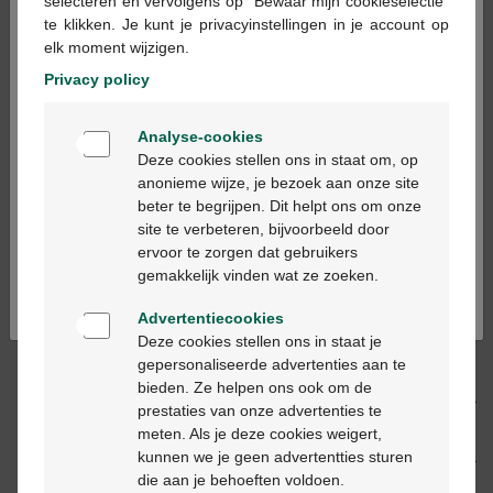
×
selecteren en vervolgens op "Bewaar mijn cookieselectie"
te klikken. Je kunt je privacyinstellingen in je account op
In winkelmandje
-
+
elk moment wijzigen.
Max. aantal = 12
Privacy policy
Op werkdagen vóór 12u besteld, volgende
Welkom
werkdag geleverd
Analyse-cookies
Bienvenue
Deze cookies stellen ons in staat om, op
anonieme wijze, je bezoek aan onze site
Gratis
levering in je Multipharma apotheek
beter te begrijpen. Dit helpt ons om onze
Ga verder in het nederlands
Gratis
levering thuis vanaf €55
site te verbeteren, bijvoorbeeld door
Veilig
betalen
ervoor te zorgen dat gebruikers
Continuez en français
Klantendienst
via chat of
contactformulier
gemakkelijk vinden wat ze zoeken.
Advertentiecookies
Deze cookies stellen ons in staat je
Productbeschrijving
gepersonaliseerde advertenties aan te
bieden. Ze helpen ons ook om de
Beschrijving
prestaties van onze advertenties te
meten. Als je deze cookies weigert,
kunnen we je geen advertentties sturen
Eigenschappen
die aan je behoeften voldoen.