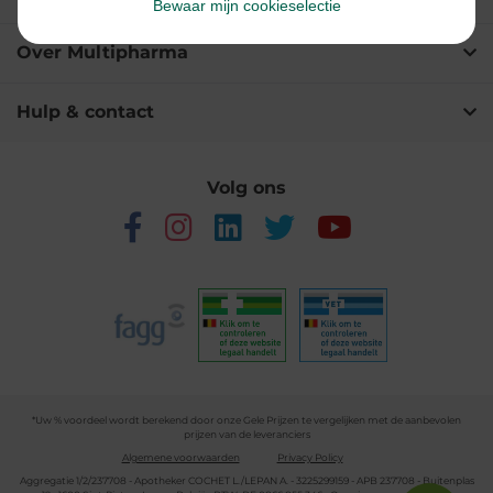
Bewaar mijn cookieselectie
Over Multipharma
Hulp & contact
Volg ons
*Uw % voordeel wordt berekend door onze Gele Prijzen te vergelijken met de aanbevolen
prijzen van de leveranciers
Algemene voorwaarden
Privacy Policy
Aggregatie 1/2/237708 - Apotheker COCHET L./LEPAN A. - 3225299159 - APB 237708 - Buitenplas