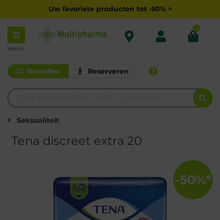
Uw favoriete producten tot -50% >
0
Menu
Bestellen
Reserveren
Seksualiteit
Tena discreet extra 20
-50%*