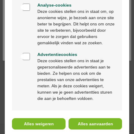
Analyse-cookies
Op werkdagen vóór 12u besteld, volgende
Bienvenue
Deze cookies stellen ons in staat om, op
werkdag geleverd
anonieme wijze, je bezoek aan onze site
beter te begrijpen. Dit helpt ons om onze
Ga verder in het nederlands
Gratis
levering in je Multipharma apotheek
site te verbeteren, bijvoorbeeld door
Gratis
levering thuis vanaf €55
ervoor te zorgen dat gebruikers
Continuez en français
Veilig
betalen
gemakkelijk vinden wat ze zoeken.
Klantendienst
via chat of
contactformulier
Advertentiecookies
Deze cookies stellen ons in staat je
gepersonaliseerde advertenties aan te
Productbeschrijving
bieden. Ze helpen ons ook om de
prestaties van onze advertenties te
Beschrijving
meten. Als je deze cookies weigert,
kunnen we je geen advertentties sturen
die aan je behoeften voldoen.
Anderen bekeken
ook
Alles weigeren
Alles aanvaarden
Onze diensten