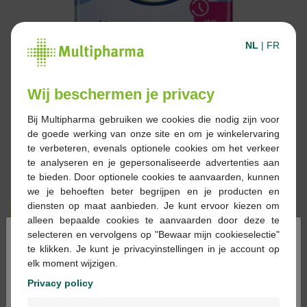
NL
|
FR
Wij beschermen je privacy
Bij Multipharma gebruiken we cookies die nodig zijn voor
de goede werking van onze site en om je winkelervaring
te verbeteren, evenals optionele cookies om het verkeer
te analyseren en je gepersonaliseerde advertenties aan
te bieden. Door optionele cookies te aanvaarden, kunnen
we je behoeften beter begrijpen en je producten en
diensten op maat aanbieden. Je kunt ervoor kiezen om
€ 6,09
€ 12,19
alleen bepaalde cookies te aanvaarden door deze te
×
selecteren en vervolgens op "Bewaar mijn cookieselectie"
Reserveren
Bestellen
te klikken. Je kunt je privacyinstellingen in je account op
elk moment wijzigen.
Privacy policy
Voorraad uitgeput
Welkom