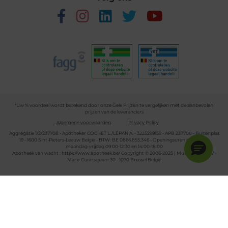
*Uw % voordeel wordt berekend door onze Gele Prijzen te vergelijken met de aanbevolen
prijzen van de leveranciers
Algemene voorwaarden
Privacy Policy
Aggregatie 1/2/237708 - Apotheker COCHET L./LEPAN A. - 3225299159 - APB 237708 - Buitenplas
19 - 1600 Sint-Pieters-Leeuw België - BTW: BE 0866.855.346 - Openingsuren apotheek:
maandag-vrijdag 09:00-12:30 en 14:00-18:00
Apotheek van wacht :
https://www.apotheek.be/
Copyright © 2006-2025 | Multipharma CV -
Marie Curie square 30 - 1070 Brussel België