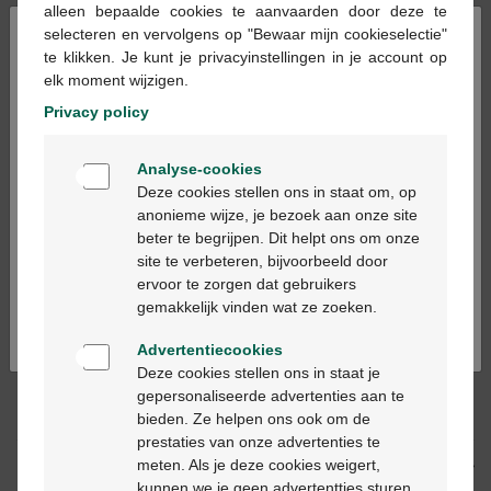
alleen bepaalde cookies te aanvaarden door deze te
×
Op voorraad online
selecteren en vervolgens op "Bewaar mijn cookieselectie"
te klikken. Je kunt je privacyinstellingen in je account op
elk moment wijzigen.
In winkelmandje
-
+
Privacy policy
Max. aantal = 12
Welkom
Analyse-cookies
Op werkdagen vóór 12u besteld, volgende
Bienvenue
Deze cookies stellen ons in staat om, op
werkdag geleverd
anonieme wijze, je bezoek aan onze site
beter te begrijpen. Dit helpt ons om onze
Ga verder in het nederlands
site te verbeteren, bijvoorbeeld door
Gratis
levering in je Multipharma apotheek
ervoor te zorgen dat gebruikers
Gratis
levering thuis vanaf €55
Continuez en français
gemakkelijk vinden wat ze zoeken.
Veilig
betalen
Klantendienst
via chat of
contactformulier
Advertentiecookies
Deze cookies stellen ons in staat je
gepersonaliseerde advertenties aan te
Productbeschrijving
bieden. Ze helpen ons ook om de
prestaties van onze advertenties te
meten. Als je deze cookies weigert,
Beschrijving
kunnen we je geen advertentties sturen