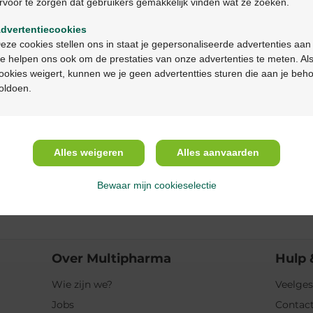
rvoor te zorgen dat gebruikers gemakkelijk vinden wat ze zoeken.
Ga verder in het nederlands
Productbeschrijv
dvertentiecookies
Continuez en français
eze cookies stellen ons in staat je gepersonaliseerde advertenties aan
Beschrijving
e helpen ons ook om de prestaties van onze advertenties te meten. Als
ookies weigert, kunnen we je geen advertentties sturen die aan je beh
oldoen.
Eigenschappen
Indicaties
Alles weigeren
Alles aanvaarden
Gebruik
Bewaar mijn cookieselectie
Ingrediënten
Over Multipharma
Hulp 
Wie zijn we?
Veelges
Jobs
Contact