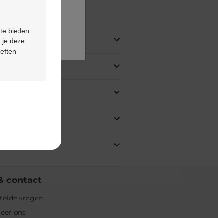
ing
 te bieden.
 je deze
oeften
& contact
telde vragen
eer ons