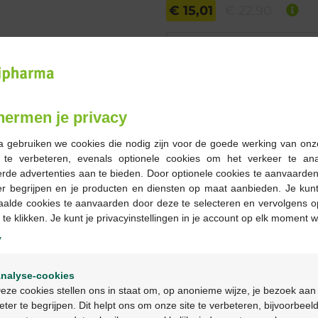
€ 15,01
€ 22,90
Bestellen
Op voorraad online
hermen je privacy
-
+
a gebruiken we cookies die nodig zijn voor de goede werking van onz
Max. aantal = 12
g te verbeteren, evenals optionele cookies om het verkeer te an
rde advertenties aan te bieden. Door optionele cookies te aanvaarde
Op werkdagen vóór 12u
er begrijpen en je producten en diensten op maat aanbieden. Je kunt
geleverd
aalde cookies te aanvaarden door deze te selecteren en vervolgens o
 te klikken. Je kunt je privacyinstellingen in je account op elk moment w
y
Gratis
levering in je Multi
Gratis
levering thuis vanaf 
Welkom
Veilig
betalen
nalyse-cookies
Bienvenue
Klantendienst
via chat of
c
eze cookies stellen ons in staat om, op anonieme wijze, je bezoek aan
eter te begrijpen. Dit helpt ons om onze site te verbeteren, bijvoorbeel