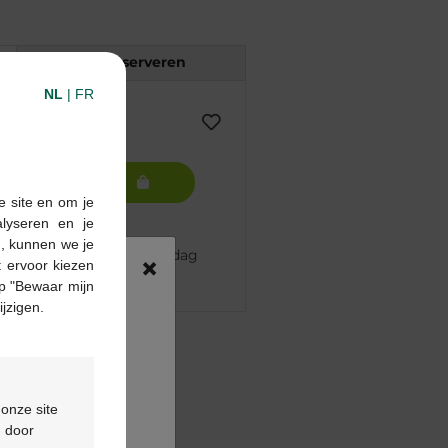
Reserveren
NL
|
FR
In winkelmandje
e site en om je
alyseren en je
n, kunnen we je
 besteld, volgende werkdag
×
 ervoor kiezen
p "Bewaar mijn
ijzigen.
pharma apotheek
€55
ontactformulier
 onze site
d door