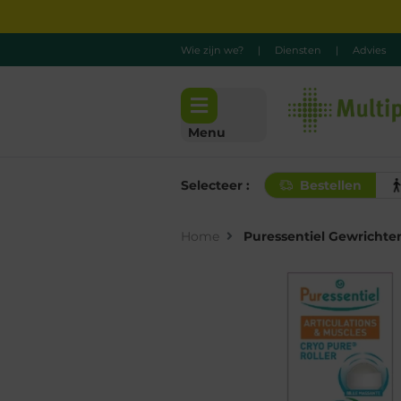
Wie zijn we?
|
Diensten
|
Advies
Menu
Selecteer :
Bestellen
Home
Puressentiel Gewrichten