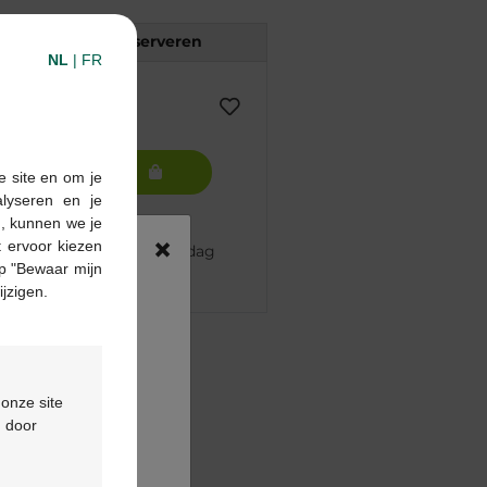
Reserveren
NL
|
FR
In winkelmandje
e site en om je
alyseren en je
n, kunnen we je
×
 ervoor kiezen
 besteld, volgende werkdag
p "Bewaar mijn
ijzigen.
pharma apotheek
€55
 onze site
ontactformulier
d door