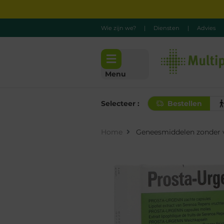
Wie zijn we?
|
Diensten
|
Advies
Menu
Selecteer :
Bestellen
Home
Geneesmiddelen zonder v