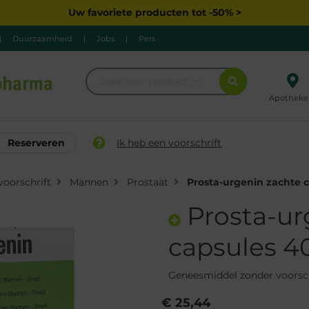
Uw favoriete producten tot -50% >
|
Duurzaamheid
|
Jobs
|
Pers
Apotheke
Reserveren
Ik heb een voorschrift
oorschrift
Mannen
Prostaat
Prosta-urgenin zachte 
Prosta-ur
capsules 4
Geneesmiddel zonder voorsc
€ 25,44