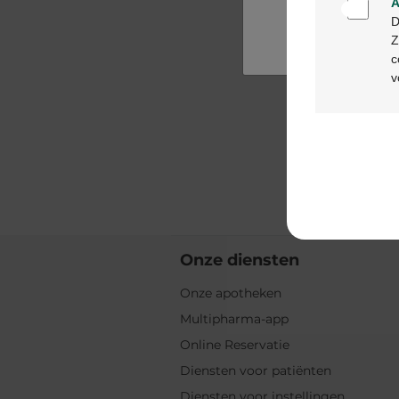
A
D
Z
c
v
Onze diensten
Onze apotheken
Multipharma-app
Online Reservatie
Diensten voor patiënten
Diensten voor instellingen