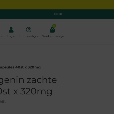
FR
|
NL
0
n
Login
Hulp nodig ?
Winkelmandje
capsules 40st x 320mg
genin zachte
0st x 320mg
hift