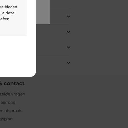
ing
 te bieden.
 je deze
oeften
& contact
telde vragen
eer ons
n afspraak
gsplan