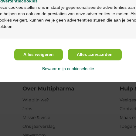
Productbeschrijv
dvertentiecookies
Continuez en français
eze cookies stellen ons in staat je gepersonaliseerde advertenties aan
e helpen ons ook om de prestaties van onze advertenties te meten. Als
Beschrijving
ookies weigert, kunnen we je geen advertentties sturen die aan je beh
oldoen.
Indicaties
Gebruik
Alles weigeren
Alles aanvaarden
Ingrediënten
Bewaar mijn cookieselectie
Over Multipharma
Hulp 
Wie zijn we?
Veelges
Jobs
Contact
Missie & visie
Maak ee
Ons jaarverslag
Toegan
Newsroom