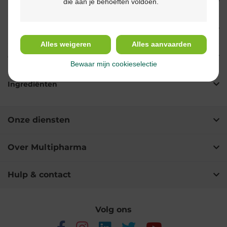
die aan je behoeften voldoen.
Eigenschappen
Indicaties
Alles weigeren
Alles aanvaarden
Gebruik
Bewaar mijn cookieselectie
Ingrediënten
Onze diensten
Over Multipharma
Hulp & contact
Volg ons