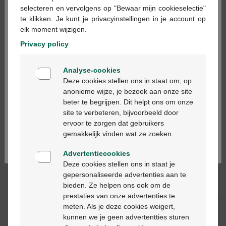
×
selecteren en vervolgens op "Bewaar mijn cookieselectie"
te klikken. Je kunt je privacyinstellingen in je account op
In winkelmandje
elk moment wijzigen.
-
+
Privacy policy
Max. aantal = 12
Welkom
Op werkdagen vóór 12u besteld, volgende
Analyse-cookies
Bienvenue
werkdag geleverd
Deze cookies stellen ons in staat om, op
anonieme wijze, je bezoek aan onze site
beter te begrijpen. Dit helpt ons om onze
Ga verder in het nederlands
Gratis
levering in je Multipharma apotheek
site te verbeteren, bijvoorbeeld door
Gratis
levering thuis vanaf €55
ervoor te zorgen dat gebruikers
Continuez en français
Veilig
betalen
gemakkelijk vinden wat ze zoeken.
Klantendienst
via chat of
contactformulier
Advertentiecookies
Deze cookies stellen ons in staat je
gepersonaliseerde advertenties aan te
Productbeschrijving
bieden. Ze helpen ons ook om de
prestaties van onze advertenties te
Beschrijving
meten. Als je deze cookies weigert,
kunnen we je geen advertentties sturen