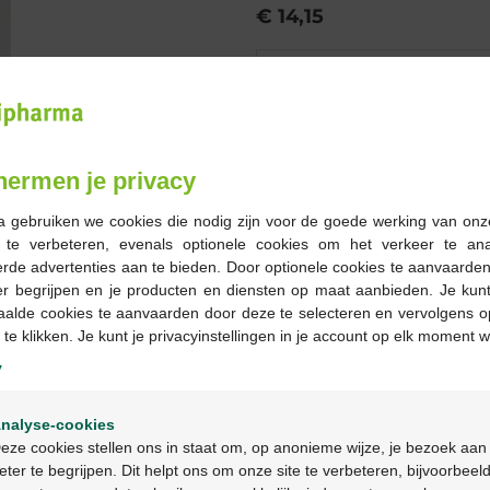
€ 14,15
Bestellen
Op voorraad online
hermen je privacy
-
+
a gebruiken we cookies die nodig zijn voor de goede werking van onz
Max. aantal = 12
g te verbeteren, evenals optionele cookies om het verkeer te an
rde advertenties aan te bieden. Door optionele cookies te aanvaarde
Op werkdagen vóór 12u
er begrijpen en je producten en diensten op maat aanbieden. Je kunt
geleverd
aalde cookies te aanvaarden door deze te selecteren en vervolgens o
 te klikken. Je kunt je privacyinstellingen in je account op elk moment w
y
Gratis
levering in je Multi
Gratis
levering thuis vanaf 
Welkom
Veilig
betalen
nalyse-cookies
Bienvenue
Klantendienst
via chat of
c
eze cookies stellen ons in staat om, op anonieme wijze, je bezoek aan
eter te begrijpen. Dit helpt ons om onze site te verbeteren, bijvoorbeel