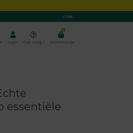
FR
|
NL
0
n
Login
Hulp nodig ?
Winkelmandje
Echte
o essentiële