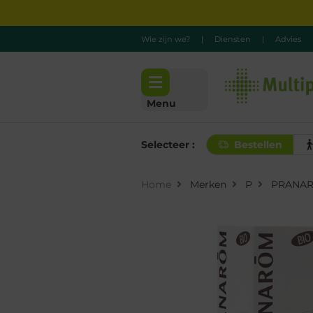
Wie zijn we?
|
Diensten
|
Advies
Menu
Selecteer :
Bestellen
Home
Merken
P
PRANA