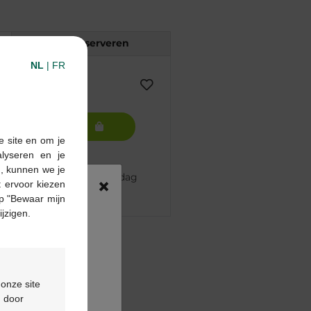
Reserveren
NL
|
FR
In winkelmandje
e site en om je
alyseren en je
n, kunnen we je
 besteld, volgende werkdag
×
 ervoor kiezen
p "Bewaar mijn
ijzigen.
pharma apotheek
€55
ontactformulier
 onze site
d door