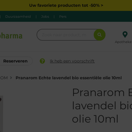
Uw favoriete producten tot -50% >
|
Duurzaamheid
|
Jobs
|
Pers
Apotheke
Reserveren
Ik heb een voorschrift
ROM
Pranarom Echte lavendel bio essentiële olie 10ml
Pranarom 
lavendel bi
olie 10ml