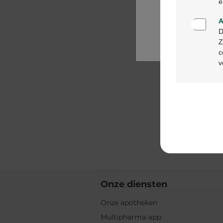
e
A
D
Z
c
v
Onze diensten
Onze apotheken
Multipharma-app