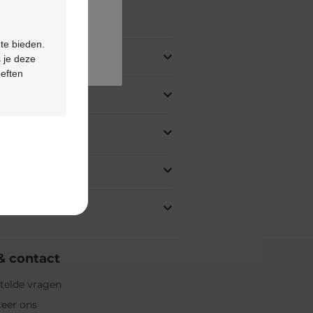
ing
 te bieden.
 je deze
oeften
& contact
telde vragen
eer ons