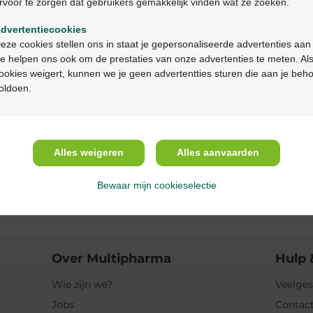
rvoor te zorgen dat gebruikers gemakkelijk vinden wat ze zoeken.
Ga verder in het nederlands
Productbeschrijv
dvertentiecookies
Continuez en français
eze cookies stellen ons in staat je gepersonaliseerde advertenties aan
Beschrijving
e helpen ons ook om de prestaties van onze advertenties te meten. Als
ookies weigert, kunnen we je geen advertentties sturen die aan je beh
oldoen.
Eigenschappen
Indicaties
Alles weigeren
Alles aanvaarden
Gebruik
Bewaar mijn cookieselectie
Ingrediënten
Over Multipharma
Hulp 
Wie zijn we?
Veelges
Jobs
Contact