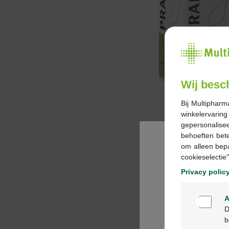
Wij besc
Bij Multipharm
winkelervarin
gepersonalisee
behoeften bet
om alleen bep
cookieselectie"
Privacy polic
A
D
b