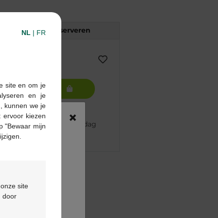
Reserveren
NL
|
FR
e site en om je
In winkelmandje
alyseren en je
n, kunnen we je
×
 ervoor kiezen
 besteld, volgende werkdag
p "Bewaar mijn
ijzigen.
pharma apotheek
€55
 onze site
ontactformulier
d door