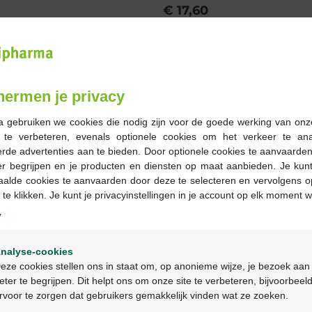
€ 17,60
Bestellen
Op voorraad online
hermen je privacy
a gebruiken we cookies die nodig zijn voor de goede werking van onz
-
+
g te verbeteren, evenals optionele cookies om het verkeer te an
rde advertenties aan te bieden. Door optionele cookies te aanvaarde
Max. aantal = 3
er begrijpen en je producten en diensten op maat aanbieden. Je kunt
Op werkdagen vóór 12u
aalde cookies te aanvaarden door deze te selecteren en vervolgens o
geleverd
 te klikken. Je kunt je privacyinstellingen in je account op elk moment w
y
Gratis
levering in je Multi
Welkom
Gratis
levering thuis vanaf 
nalyse-cookies
Bienvenue
Veilig
betalen
eze cookies stellen ons in staat om, op anonieme wijze, je bezoek aan
Klantendienst
via chat of
c
eter te begrijpen. Dit helpt ons om onze site te verbeteren, bijvoorbeel
rvoor te zorgen dat gebruikers gemakkelijk vinden wat ze zoeken.
Ga verder in het nederlands