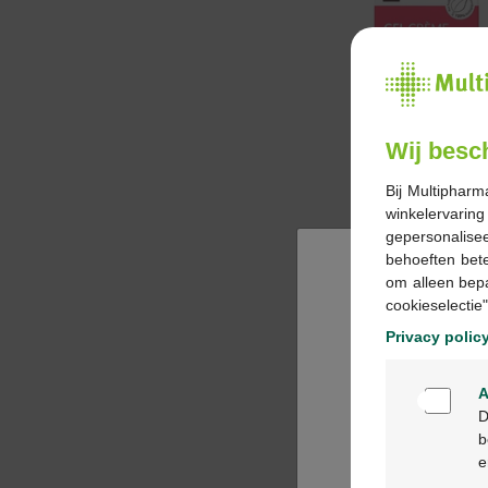
Wij besc
Bij Multipharm
winkelervarin
gepersonalisee
behoeften bet
om alleen bep
cookieselectie"
Privacy polic
A
D
b
e