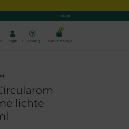
FR
|
NL
0
n
Login
Hulp nodig ?
Winkelmandje
ml
Circularom
me lichte
ml