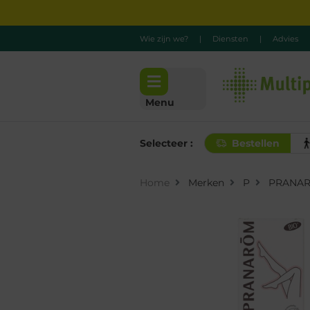
Wie zijn we?
|
Diensten
|
Advies
Menu
Selecteer :
Bestellen
Home
Merken
P
PRANA