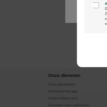
A
D
Z
c
v
Onze diensten
Onze apotheken
Multipharma-app
Online Reservatie
Diensten voor patiënten