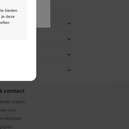
ing
 te bieden.
 je deze
oeften
& contact
telde vragen
eer ons
n afspraak
gsplan