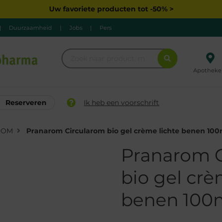
Uw favoriete producten tot -50% >
|
Duurzaamheid
|
Jobs
|
Pers
Apotheke
Reserveren
Ik heb een voorschrift
ROM
Pranarom Circularom bio gel crème lichte benen 100
Pranarom 
bio gel crè
benen 100