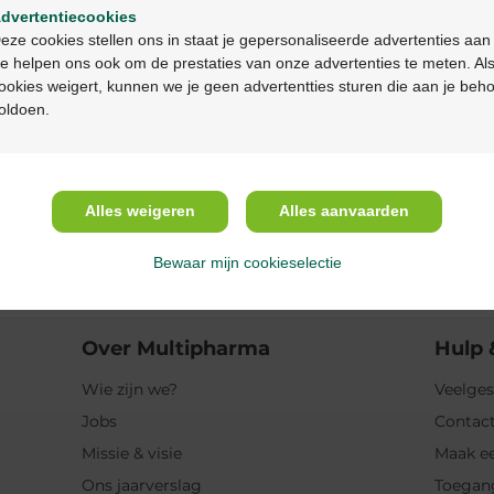
dvertentiecookies
Continuez en français
Productbeschrijv
eze cookies stellen ons in staat je gepersonaliseerde advertenties aan
e helpen ons ook om de prestaties van onze advertenties te meten. Als
ookies weigert, kunnen we je geen advertentties sturen die aan je beh
Beschrijving
oldoen.
Eigenschappen
Gebruik
Alles weigeren
Alles aanvaarden
Bewaar mijn cookieselectie
Ingrediënten
Over Multipharma
Hulp 
Wie zijn we?
Veelges
Jobs
Contact
Missie & visie
Maak ee
Ons jaarverslag
Toegan