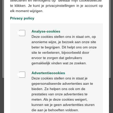
×
selecteren en vervolgens op "Bewaar mijn cookieselectie"
te klikken. Je kunt je privacyinstellingen in je account op
In winkelmandje
-
+
elk moment wijzigen.
Max. aantal = 12
Privacy policy
Op werkdagen vóór 12u besteld, binnen 2
Welkom
werkdagen geleverd
Analyse-cookies
Bienvenue
Deze cookies stellen ons in staat om, op
anonieme wijze, je bezoek aan onze site
Gratis
levering in je Multipharma apotheek
beter te begrijpen. Dit helpt ons om onze
Ga verder in het nederlands
Gratis
levering thuis vanaf €55
site te verbeteren, bijvoorbeeld door
Veilig
betalen
ervoor te zorgen dat gebruikers
Continuez en français
Klantendienst
via chat of
contactformulier
gemakkelijk vinden wat ze zoeken.
Advertentiecookies
Deze cookies stellen ons in staat je
Productbeschrijving
gepersonaliseerde advertenties aan te
bieden. Ze helpen ons ook om de
Beschrijving
prestaties van onze advertenties te
meten. Als je deze cookies weigert,
kunnen we je geen advertentties sturen
Eigenschappen
die aan je behoeften voldoen.