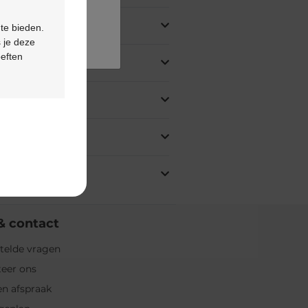
 te bieden.
 je deze
oeften
& contact
telde vragen
eer ons
n afspraak