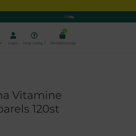
FR
|
NL
0
n
Login
Hulp nodig ?
Winkelmandje
a Vitamine
arels 120st