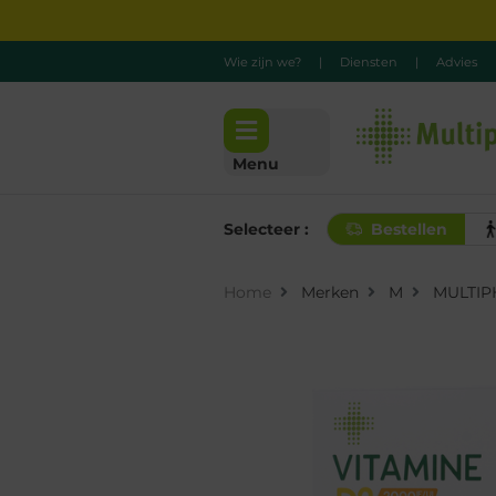
Wie zijn we?
|
Diensten
|
Advies
Menu
Selecteer :
Bestellen
Home
Merken
M
MULTI