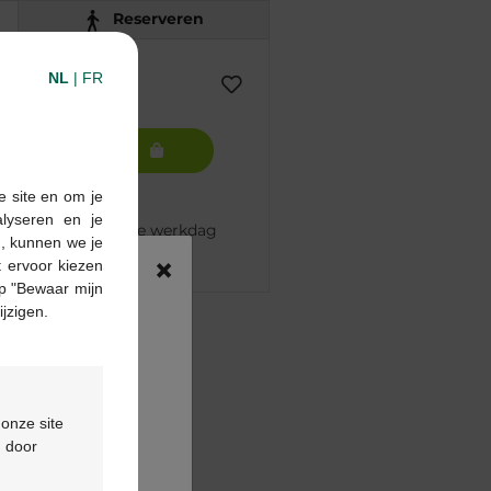
Reserveren
NL
|
FR
In winkelmandje
e site en om je
alyseren en je
 besteld, volgende werkdag
n, kunnen we je
×
 ervoor kiezen
p "Bewaar mijn
ijzigen.
pharma apotheek
€55
ontactformulier
 onze site
d door
ing