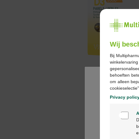
Wij besc
Bij Multipharm
winkelervarin
gepersonalisee
behoeften bet
om alleen bep
cookieselectie"
Privacy polic
A
D
b
e