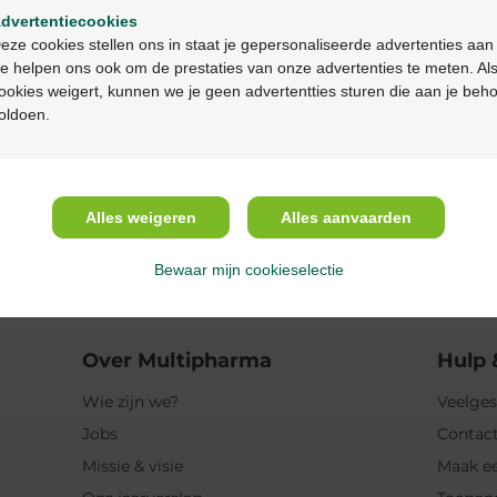
dvertentiecookies
Continuez en français
Beschrijving
eze cookies stellen ons in staat je gepersonaliseerde advertenties aan
e helpen ons ook om de prestaties van onze advertenties te meten. Als
ookies weigert, kunnen we je geen advertentties sturen die aan je beh
Eigenschappen
oldoen.
Indicaties
Alles weigeren
Alles aanvaarden
Gebruik
Bewaar mijn cookieselectie
Ingrediënten
Over Multipharma
Hulp 
Wie zijn we?
Veelges
Jobs
Contact
Missie & visie
Maak ee