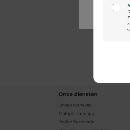
A
D
Z
c
v
Onze diensten
Onze apotheken
Multipharma-app
Online Reservatie