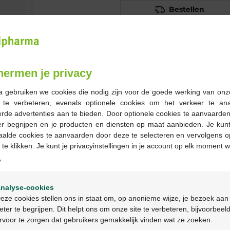
Bestellen
Op voorraad online
-
+
hermen je privacy
Max. aantal = 12
a gebruiken we cookies die nodig zijn voor de goede werking van onz
g te verbeteren, evenals optionele cookies om het verkeer te an
Op werkdagen vóór 12u
rde advertenties aan te bieden. Door optionele cookies te aanvaarde
geleverd
er begrijpen en je producten en diensten op maat aanbieden. Je kunt
aalde cookies te aanvaarden door deze te selecteren en vervolgens o
 te klikken. Je kunt je privacyinstellingen in je account op elk moment w
Gratis
levering in je Multi
Gratis
levering thuis vanaf 
y
Veilig
betalen
Welkom
Klantendienst
via chat of
c
nalyse-cookies
Bienvenue
eze cookies stellen ons in staat om, op anonieme wijze, je bezoek aan
eter te begrijpen. Dit helpt ons om onze site te verbeteren, bijvoorbeel
Productbeschrijv
rvoor te zorgen dat gebruikers gemakkelijk vinden wat ze zoeken.
Ga verder in het nederlands