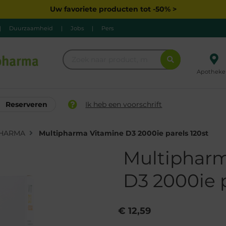
Uw favoriete producten tot -50% >
|
Duurzaamheid
|
Jobs
|
Pers
Apotheke
Reserveren
Ik heb een voorschrift
PHARMA
Multipharma Vitamine D3 2000ie parels 120st
Multipharm
D3 2000ie p
€ 12,59