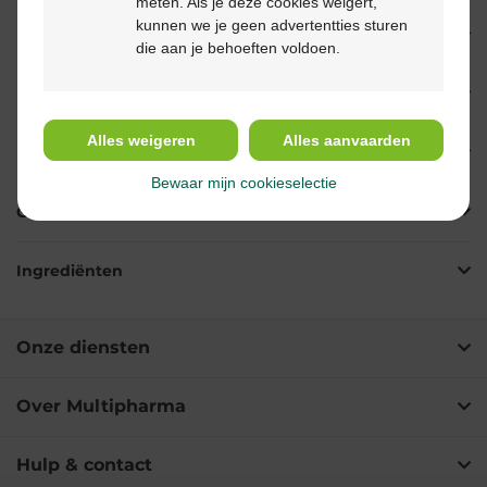
meten. Als je deze cookies weigert,
kunnen we je geen advertentties sturen
Beschrijving
die aan je behoeften voldoen.
Eigenschappen
Alles weigeren
Alles aanvaarden
Indicaties
Bewaar mijn cookieselectie
Gebruik
Ingrediënten
Onze diensten
Over Multipharma
Hulp & contact