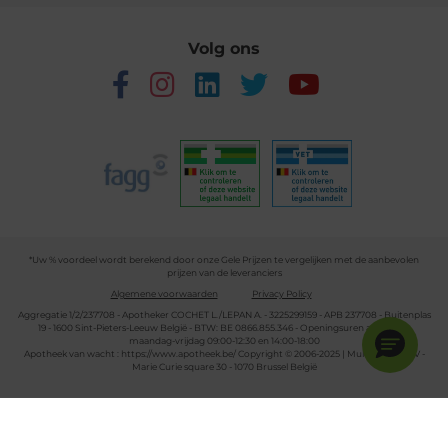
Volg ons
*Uw % voordeel wordt berekend door onze Gele Prijzen te vergelijken met de aanbevolen
prijzen van de leveranciers
Algemene voorwaarden
Privacy Policy
Aggregatie 1/2/237708 - Apotheker COCHET L./LEPAN A. - 3225299159 - APB 237708 - Buitenplas
19 - 1600 Sint-Pieters-Leeuw België - BTW: BE 0866.855.346 - Openingsuren apotheek:
maandag-vrijdag 09:00-12:30 en 14:00-18:00
Apotheek van wacht :
https://www.apotheek.be/
Copyright © 2006-2025 | Multipharma CV -
Marie Curie square 30 - 1070 Brussel België