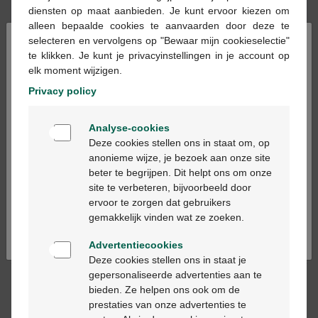
diensten op maat aanbieden. Je kunt ervoor kiezen om
alleen bepaalde cookies te aanvaarden door deze te
×
selecteren en vervolgens op "Bewaar mijn cookieselectie"
In winkelmandje
-
+
te klikken. Je kunt je privacyinstellingen in je account op
Max. aantal = 12
elk moment wijzigen.
Privacy policy
Op werkdagen vóór 12u besteld, volgende
werkdag geleverd
Welkom
Analyse-cookies
Bienvenue
Deze cookies stellen ons in staat om, op
Gratis
levering in je Multipharma apotheek
anonieme wijze, je bezoek aan onze site
Gratis
levering thuis vanaf €55
beter te begrijpen. Dit helpt ons om onze
Ga verder in het nederlands
Veilig
betalen
site te verbeteren, bijvoorbeeld door
Klantendienst
via chat of
contactformulier
ervoor te zorgen dat gebruikers
Continuez en français
gemakkelijk vinden wat ze zoeken.
Advertentiecookies
Productbeschrijving
Deze cookies stellen ons in staat je
gepersonaliseerde advertenties aan te
Enkel bedoeld voor volwassenen met bijzonder hoge
bieden. Ze helpen ons ook om de
behoeften, op advies van uw arts of apotheker.
prestaties van onze advertenties te