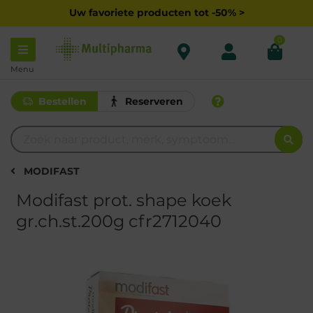
Uw favoriete producten tot -50% >
0
Menu
Bestellen
Reserveren
MODIFAST
Modifast prot. shape koek
gr.ch.st.200g cfr2712040