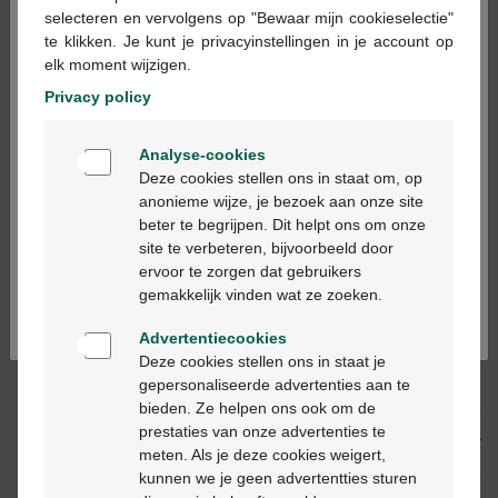
×
selecteren en vervolgens op "Bewaar mijn cookieselectie"
te klikken. Je kunt je privacyinstellingen in je account op
In winkelmandje
elk moment wijzigen.
-
+
Privacy policy
Max. aantal = 12
Welkom
Op werkdagen vóór 12u besteld, volgende
Analyse-cookies
Bienvenue
werkdag geleverd
Deze cookies stellen ons in staat om, op
anonieme wijze, je bezoek aan onze site
beter te begrijpen. Dit helpt ons om onze
Ga verder in het nederlands
Gratis
levering in je Multipharma apotheek
site te verbeteren, bijvoorbeeld door
Gratis
levering thuis vanaf €55
ervoor te zorgen dat gebruikers
Continuez en français
Veilig
betalen
gemakkelijk vinden wat ze zoeken.
Klantendienst
via chat of
contactformulier
Advertentiecookies
Deze cookies stellen ons in staat je
gepersonaliseerde advertenties aan te
Productbeschrijving
bieden. Ze helpen ons ook om de
prestaties van onze advertenties te
Beschrijving
meten. Als je deze cookies weigert,
kunnen we je geen advertentties sturen