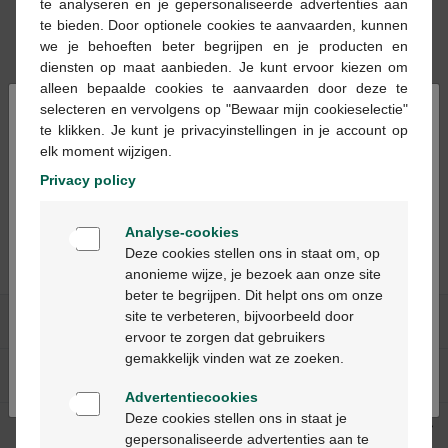
te analyseren en je gepersonaliseerde advertenties aan
te bieden. Door optionele cookies te aanvaarden, kunnen
Onze meest
verkochte
we je behoeften beter begrijpen en je producten en
producten
diensten op maat aanbieden. Je kunt ervoor kiezen om
alleen bepaalde cookies te aanvaarden door deze te
×
selecteren en vervolgens op "Bewaar mijn cookieselectie"
te klikken. Je kunt je privacyinstellingen in je account op
elk moment wijzigen.
Privacy policy
Welkom
Bekijk de Gele Prijzen
Analyse-cookies
Bienvenue
Deze cookies stellen ons in staat om, op
anonieme wijze, je bezoek aan onze site
beter te begrijpen. Dit helpt ons om onze
Ga verder in het nederlands
site te verbeteren, bijvoorbeeld door
Onze diensten
ervoor te zorgen dat gebruikers
Continuez en français
gemakkelijk vinden wat ze zoeken.
Over Multipharma
Advertentiecookies
Deze cookies stellen ons in staat je
Hulp & contact
gepersonaliseerde advertenties aan te