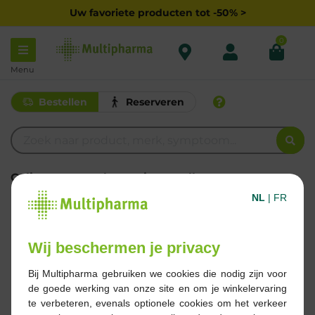
Uw favoriete producten tot -50% >
0
Menu
Bestellen
Reserveren
Gelieve een zoekterm in te vullen
Een typfout gemaakt?
NL
|
FR
Verkrijg je na het zoeken naar een productnaam, merk of
kernwoord (zoals een symptoom of probleem) nog
steeds geen resultaat? Dan is het mogelijk dat hetgeen
Wij beschermen je privacy
waar je op zoek naar bent, geen deel uitmaakt van ons
assortiment.
Bij Multipharma gebruiken we cookies die nodig zijn voor
We helpen je graag verder! Neem
hier
contact op met
de goede werking van onze site en om je winkelervaring
onze klantendienst.
te verbeteren, evenals optionele cookies om het verkeer