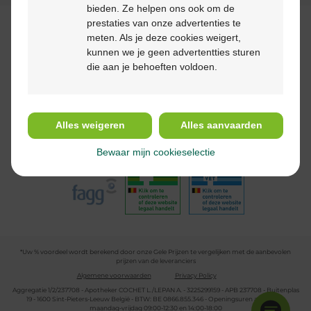
bieden. Ze helpen ons ook om de
prestaties van onze advertenties te
Betaalmethodes
meten. Als je deze cookies weigert,
kunnen we je geen advertentties sturen
die aan je behoeften voldoen.
Volg ons
Alles weigeren
Alles aanvaarden
Bewaar mijn cookieselectie
*Uw % voordeel wordt berekend door onze Gele Prijzen te vergelijken met de aanbevolen
prijzen van de leveranciers
Algemene voorwaarden
Privacy Policy
Aggregatie 1/2/237708 - Apotheker COCHET L./LEPAN A. - 3225299159 - APB 237708 - Buitenplas
19 - 1600 Sint-Pieters-Leeuw België - BTW: BE 0866.855.346 - Openingsuren apotheek:
maandag-vrijdag 09:00-12:30 en 14:00-18:00