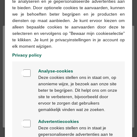
te analyseren en je gepersonaliseerde advertenties aan
te bieden. Door optionele cookies te aanvaarden, kunnen
Onze meest
verkochte
we je behoeften beter begrijpen en je producten en
producten
diensten op maat aanbieden. Je kunt ervoor kiezen om
alleen bepaalde cookies te aanvaarden door deze te
×
selecteren en vervolgens op "Bewaar mijn cookieselectie"
te klikken. Je kunt je privacyinstellingen in je account op
elk moment wijzigen.
Privacy policy
Welkom
Bekijk de Gele Prijzen
Analyse-cookies
Bienvenue
Deze cookies stellen ons in staat om, op
anonieme wijze, je bezoek aan onze site
beter te begrijpen. Dit helpt ons om onze
Ga verder in het nederlands
site te verbeteren, bijvoorbeeld door
Onze diensten
ervoor te zorgen dat gebruikers
Continuez en français
gemakkelijk vinden wat ze zoeken.
Over Multipharma
Advertentiecookies
Deze cookies stellen ons in staat je
Hulp & contact
gepersonaliseerde advertenties aan te