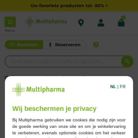
Uw favoriete producten tot -50% >
0
Menu
Bestellen
Reserveren
Gelieve een zoekterm in te vullen
Een typfout gemaakt?
NL
|
FR
Verkrijg je na het zoeken naar een productnaam, merk of
kernwoord (zoals een symptoom of probleem) nog
steeds geen resultaat? Dan is het mogelijk dat hetgeen
Wij beschermen je privacy
waar je op zoek naar bent, geen deel uitmaakt van ons
assortiment.
Bij Multipharma gebruiken we cookies die nodig zijn voor
We helpen je graag verder! Neem
hier
contact op met
de goede werking van onze site en om je winkelervaring
onze klantendienst.
te verbeteren, evenals optionele cookies om het verkeer