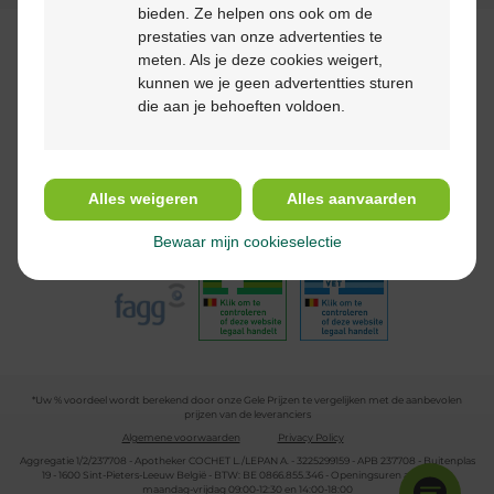
bieden. Ze helpen ons ook om de
prestaties van onze advertenties te
Betaalmethodes
meten. Als je deze cookies weigert,
kunnen we je geen advertentties sturen
die aan je behoeften voldoen.
Volg ons
Alles weigeren
Alles aanvaarden
Bewaar mijn cookieselectie
*Uw % voordeel wordt berekend door onze Gele Prijzen te vergelijken met de aanbevolen
prijzen van de leveranciers
Algemene voorwaarden
Privacy Policy
Aggregatie 1/2/237708 - Apotheker COCHET L./LEPAN A. - 3225299159 - APB 237708 - Buitenplas
19 - 1600 Sint-Pieters-Leeuw België - BTW: BE 0866.855.346 - Openingsuren apotheek:
maandag-vrijdag 09:00-12:30 en 14:00-18:00