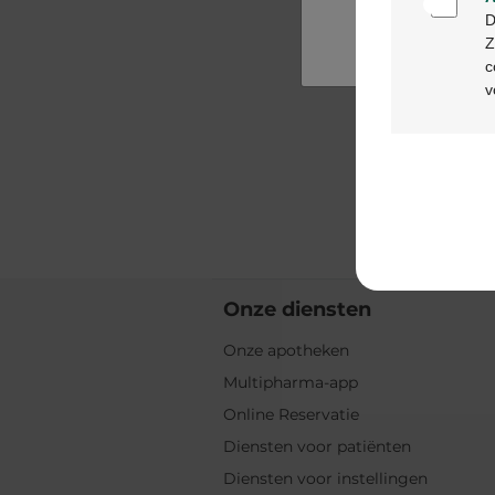
D
Z
c
v
Onze diensten
Onze apotheken
Multipharma-app
Online Reservatie
Diensten voor patiënten
Diensten voor instellingen