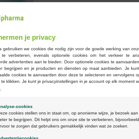
Op voorraad online
-
+
hermen je privacy
Max. aantal = 12
a gebruiken we cookies die nodig zijn voor de goede werking van onz
Op werkdagen vóór 12u
g te verbeteren, evenals optionele cookies om het verkeer te an
geleverd
rde advertenties aan te bieden. Door optionele cookies te aanvaarde
er begrijpen en je producten en diensten op maat aanbieden. Je kunt
aalde cookies te aanvaarden door deze te selecteren en vervolgens o
Gratis
levering in je Multi
 te klikken. Je kunt je privacyinstellingen in je account op elk moment w
Gratis
levering thuis vanaf 
Veilig
betalen
y
Klantendienst
via chat of
c
Welkom
nalyse-cookies
Bienvenue
eze cookies stellen ons in staat om, op anonieme wijze, je bezoek aan
Productbeschrijv
eter te begrijpen. Dit helpt ons om onze site te verbeteren, bijvoorbeel
rvoor te zorgen dat gebruikers gemakkelijk vinden wat ze zoeken.
Ga verder in het nederlands
Beschrijving
dvertentiecookies