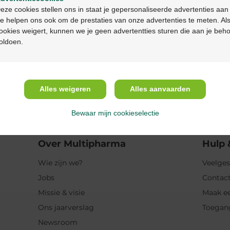
Continuez en français
eze cookies stellen ons in staat je gepersonaliseerde advertenties aan
e helpen ons ook om de prestaties van onze advertenties te meten. Als
Eigenschappen
ookies weigert, kunnen we je geen advertentties sturen die aan je beh
oldoen.
Indicaties
Gebruik
Alles weigeren
Alles aanvaarden
Ingrediënten
Bewaar mijn cookieselectie
Over Multipharma
Hulp 
Wie zijn we?
Veelges
Jobs
Contact
Missie & visie
Maak ee
Ons jaarverslag
Toegan
Newsroom