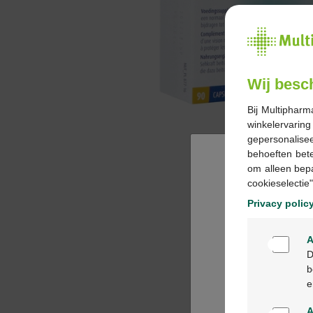
Wij besc
Bij Multipharm
winkelervarin
gepersonalisee
behoeften bet
om alleen bep
cookieselectie"
Privacy polic
A
D
b
e
A