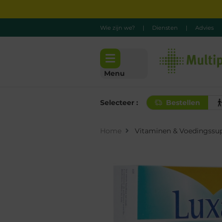
Wie zijn we?
|
Diensten
|
Advies
Menu
Selecteer :
Bestellen
Home
Vitaminen & Voedingssu