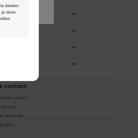
 te bieden.
 je deze
oeften
& contact
telde vragen
eer ons
n afspraak
gsplan