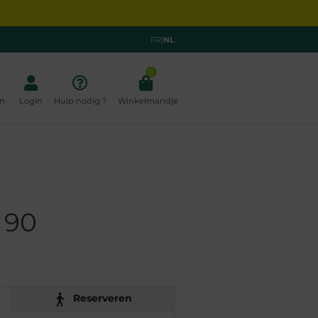
FR
|
NL
0
n
Login
Hulp nodig ?
Winkelmandje
 90
Reserveren