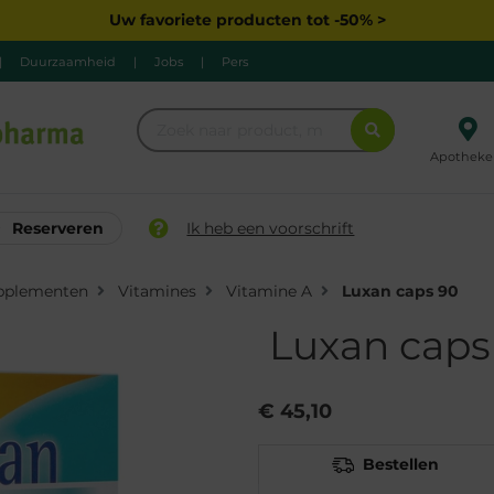
Uw favoriete producten tot -50% >
|
Duurzaamheid
|
Jobs
|
Pers
Apotheke
Reserveren
Ik heb een voorschrift
pplementen
Vitamines
Vitamine A
Luxan caps 90
Luxan caps
€ 45,10
Bestellen