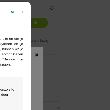
NL
|
FR
In winkelmandje
e site en om je
 besteld, volgende werkdag
alyseren en je
n, kunnen we je
×
 ervoor kiezen
p "Bewaar mijn
pharma apotheek
ijzigen.
€55
ontactformulier
 onze site
ing
d door