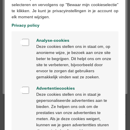
×
selecteren en vervolgens op "Bewaar mijn cookieselectie"
te klikken. Je kunt je privacyinstellingen in je account op
In winkelmandje
elk moment wijzigen.
-
+
Privacy policy
Max. aantal = 12
Welkom
Op werkdagen vóór 12u besteld, volgende
Analyse-cookies
Bienvenue
werkdag geleverd
Deze cookies stellen ons in staat om, op
anonieme wijze, je bezoek aan onze site
beter te begrijpen. Dit helpt ons om onze
Ga verder in het nederlands
Gratis
levering in je Multipharma apotheek
site te verbeteren, bijvoorbeeld door
Gratis
levering thuis vanaf €55
ervoor te zorgen dat gebruikers
Continuez en français
Veilig
betalen
gemakkelijk vinden wat ze zoeken.
Klantendienst
via chat of
contactformulier
Advertentiecookies
Deze cookies stellen ons in staat je
gepersonaliseerde advertenties aan te
Productbeschrijving
bieden. Ze helpen ons ook om de
prestaties van onze advertenties te
Beschrijving
meten. Als je deze cookies weigert,
kunnen we je geen advertentties sturen