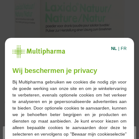
NL
|
FR
Wij beschermen je privacy
Bij Multipharma gebruiken we cookies die nodig zijn voor
de goede werking van onze site en om je winkelervaring
te verbeteren, evenals optionele cookies om het verkeer
te analyseren en je gepersonaliseerde advertenties aan
€ 27,60
te bieden. Door optionele cookies te aanvaarden, kunnen
we je behoeften beter begrijpen en je producten en
Reserveren
Bestellen
diensten op maat aanbieden. Je kunt ervoor kiezen om
alleen bepaalde cookies te aanvaarden door deze te
×
selecteren en vervolgens op "Bewaar mijn cookieselectie"
Op voorraad online