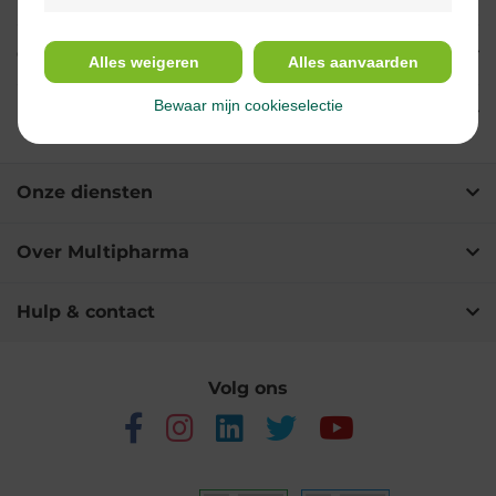
Gebruik
Alles weigeren
Alles aanvaarden
Bewaar mijn cookieselectie
Ingrediënten
Onze diensten
Over Multipharma
Hulp & contact
Volg ons