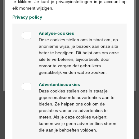
te klikken. Je kunt je privacyinstellingen in je account op
elk moment wijzigen.
In winkelmandje
-
+
Privacy policy
Max. aantal = 3
Welkom
Analyse-cookies
Bienvenue
Op werkdagen vóór 12u besteld, volgende
Deze cookies stellen ons in staat om, op
werkdag geleverd
anonieme wijze, je bezoek aan onze site
beter te begrijpen. Dit helpt ons om onze
Ga verder in het nederlands
site te verbeteren, bijvoorbeeld door
Gratis
levering in je Multipharma apotheek
ervoor te zorgen dat gebruikers
Continuez en français
Gratis
levering thuis vanaf €55
gemakkelijk vinden wat ze zoeken.
Veilig
betalen
Klantendienst
via chat of
contactformulier
Advertentiecookies
Deze cookies stellen ons in staat je
gepersonaliseerde advertenties aan te
bieden. Ze helpen ons ook om de
Productbeschrijving
prestaties van onze advertenties te
meten. Als je deze cookies weigert,
Beschrijving
kunnen we je geen advertentties sturen
die aan je behoeften voldoen.
Indicaties