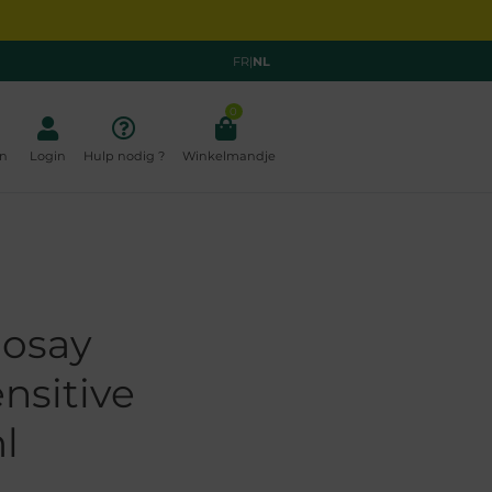
FR
|
NL
0
n
Login
Hulp nodig ?
Winkelmandje
Posay
ensitive
l