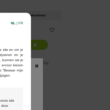
Reserveren
NL
|
FR
In winkelmandje
e site en om je
alyseren en je
n, kunnen we je
 besteld, volgende werkdag
×
 ervoor kiezen
p "Bewaar mijn
ijzigen.
pharma apotheek
€55
ontactformulier
 onze site
d door