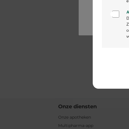
e
A
D
Z
c
v
Onze diensten
Onze apotheken
Multipharma-app