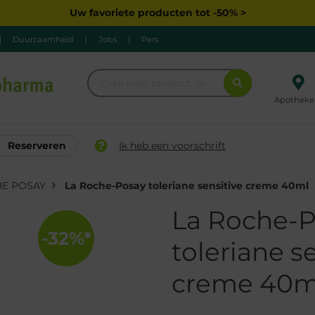
Uw favoriete producten tot -50% >
|
Duurzaamheid
|
Jobs
|
Pers
Apotheke
Reserveren
Ik heb een voorschrift
HE POSAY
La Roche-Posay toleriane sensitive creme 40ml
La Roche-
-32%*
toleriane s
creme 40m