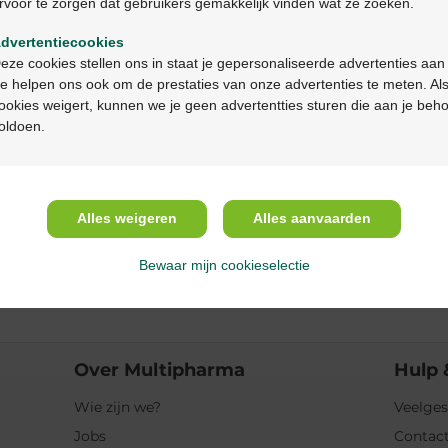
rvoor te zorgen dat gebruikers gemakkelijk vinden wat ze zoeken.
Ga verder in het nederlands
Productbeschrijv
dvertentiecookies
Continuez en français
eze cookies stellen ons in staat je gepersonaliseerde advertenties aan
Beschrijving
e helpen ons ook om de prestaties van onze advertenties te meten. Als
ookies weigert, kunnen we je geen advertentties sturen die aan je beh
oldoen.
Eigenschappen
Indicaties
Alles weigeren
Alles aanvaarden
Gebruik
Bewaar mijn cookieselectie
Ingrediënten
Over Multipharma
Hulp 
Wie zijn we?
Veelges
Jobs
Contact