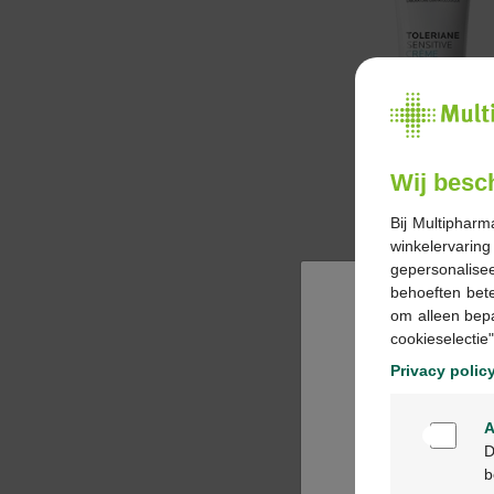
Wij besc
Bij Multipharm
winkelervarin
gepersonalisee
behoeften bet
om alleen bep
cookieselectie"
Privacy polic
A
D
b