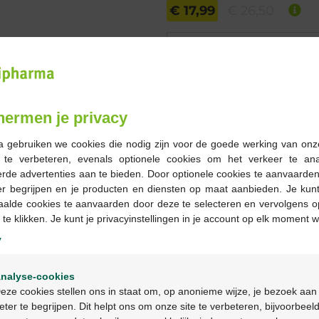
€ 17,99
€ 26,50
Bestellen
Op voorraad online
hermen je privacy
-
+
a gebruiken we cookies die nodig zijn voor de goede werking van onz
Max. aantal = 12
g te verbeteren, evenals optionele cookies om het verkeer te an
rde advertenties aan te bieden. Door optionele cookies te aanvaarde
Op werkdagen vóór 12u
er begrijpen en je producten en diensten op maat aanbieden. Je kunt
geleverd
aalde cookies te aanvaarden door deze te selecteren en vervolgens o
 te klikken. Je kunt je privacyinstellingen in je account op elk moment w
y
Gratis
levering in je Multi
Gratis
levering thuis vanaf 
Welkom
Veilig
betalen
nalyse-cookies
Bienvenue
Klantendienst
via chat of
c
eze cookies stellen ons in staat om, op anonieme wijze, je bezoek aan
eter te begrijpen. Dit helpt ons om onze site te verbeteren, bijvoorbeel