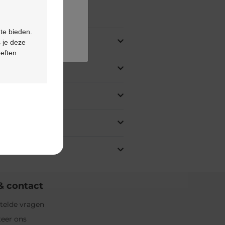
ing
 te bieden.
 je deze
oeften
& contact
telde vragen
eer ons