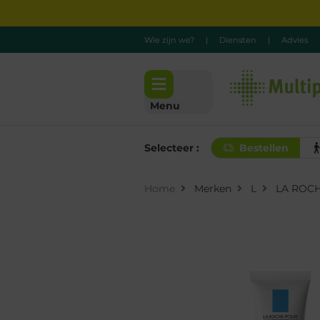
Wie zijn we?
|
Diensten
|
Advies
Menu
Selecteer :
Bestellen
Home
Merken
L
LA ROC