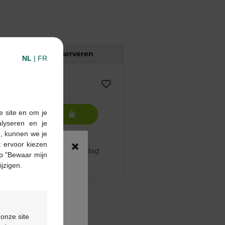
Reserveren
NL
|
FR
e site en om je
In winkelmandje
alyseren en je
n, kunnen we je
×
 ervoor kiezen
 besteld, volgende werkdag
p "Bewaar mijn
ijzigen.
pharma apotheek
€55
 onze site
ontactformulier