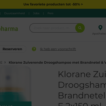
Uw favoriete producten tot -50% >
|
Duurzaamheid
|
Jobs
|
Pers
Apotheke
Reserveren
Ik heb een voorschrift
E
Klorane Zuiverende Droogshampoo met Brandnetel & V
Klorane Zu
Droogsha
Brandnetel