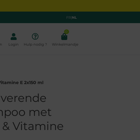
FR
|
NL
0
n
Login
Hulp nodig ?
Winkelmandje
itamine E 2x150 ml
iverende
mpoo met
 & Vitamine