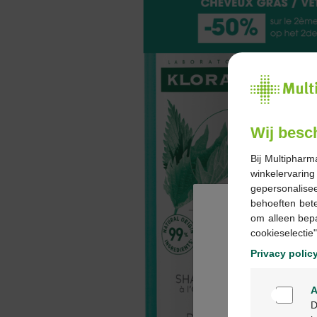
Wij besc
Bij Multipharm
winkelervarin
gepersonalisee
behoeften bet
om alleen bep
cookieselectie"
Privacy polic
A
D