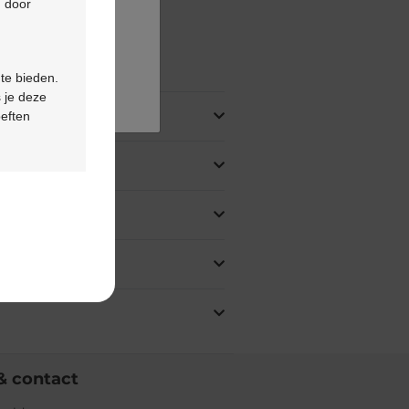
d door
ing
 te bieden.
 je deze
oeften
& contact