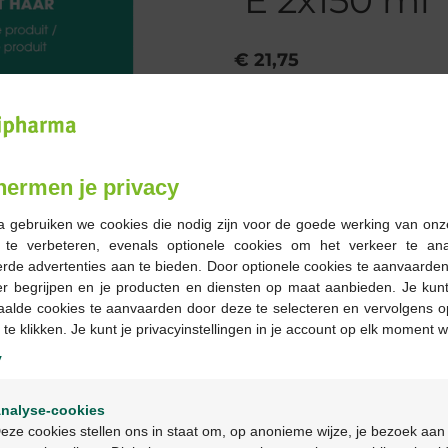
E 2x150 ml
€ 21,75
Bestellen
Op voorraad online
hermen je privacy
a gebruiken we cookies die nodig zijn voor de goede werking van onz
-
+
g te verbeteren, evenals optionele cookies om het verkeer te an
Max. aantal = 12
rde advertenties aan te bieden. Door optionele cookies te aanvaarde
er begrijpen en je producten en diensten op maat aanbieden. Je kunt
Op werkdagen vóór 12u
aalde cookies te aanvaarden door deze te selecteren en vervolgens o
geleverd
 te klikken. Je kunt je privacyinstellingen in je account op elk moment w
y
Gratis
levering in je Multi
Welkom
Gratis
levering thuis vanaf 
nalyse-cookies
Bienvenue
Veilig
betalen
eze cookies stellen ons in staat om, op anonieme wijze, je bezoek aan
Klantendienst
via chat of
c