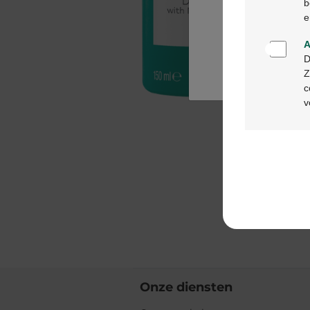
b
e
A
D
Z
c
v
Onze diensten