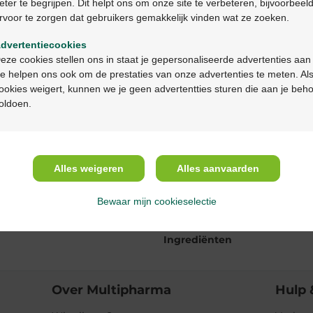
eter te begrijpen. Dit helpt ons om onze site te verbeteren, bijvoorbeel
rvoor te zorgen dat gebruikers gemakkelijk vinden wat ze zoeken.
Ga verder in het nederlands
dvertentiecookies
Productbeschrijv
Continuez en français
eze cookies stellen ons in staat je gepersonaliseerde advertenties aan
e helpen ons ook om de prestaties van onze advertenties te meten. Als
Beschrijving
ookies weigert, kunnen we je geen advertentties sturen die aan je beh
oldoen.
Eigenschappen
Indicaties
Alles weigeren
Alles aanvaarden
Bewaar mijn cookieselectie
Gebruik
Ingrediënten
Over Multipharma
Hulp 