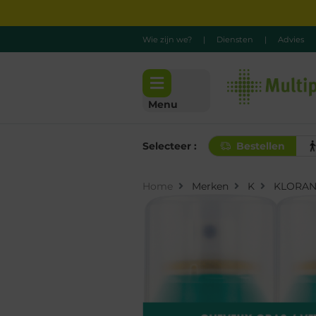
Wie zijn we?
|
Diensten
|
Advies
Menu
Selecteer :
Bestellen
Home
Merken
K
KLORAN