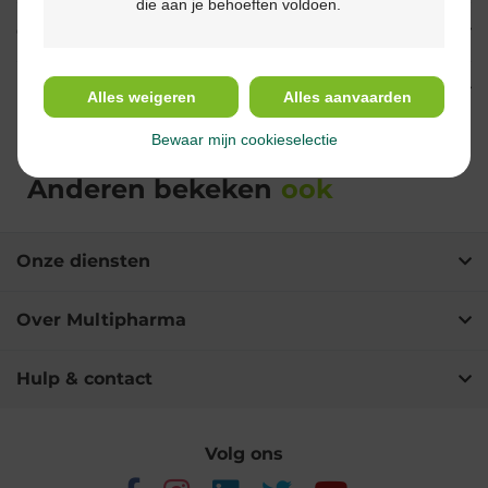
die aan je behoeften voldoen.
Gebruik
Ingrediënten
Alles weigeren
Alles aanvaarden
Bewaar mijn cookieselectie
Anderen bekeken
ook
Onze diensten
Over Multipharma
Hulp & contact
Volg ons