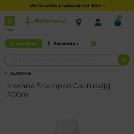
Uw favoriete producten tot -50% >
0
Menu
Bestellen
Reserveren
KLORANE
Klorane Shampoo Cactusvijg
200ml