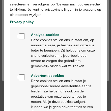
×
selecteren en vervolgens op "Bewaar mijn cookieselectie"
te klikken. Je kunt je privacyinstellingen in je account op
Op werkdagen vóór 12u besteld, volgende
elk moment wijzigen.
werkdag geleverd
Privacy policy
Welkom
Gratis
levering in je Multipharma apotheek
Analyse-cookies
Bienvenue
Gratis
levering thuis vanaf €55
Deze cookies stellen ons in staat om, op
Veilig
betalen
anonieme wijze, je bezoek aan onze site
Klantendienst
via chat of
contactformulier
beter te begrijpen. Dit helpt ons om onze
Ga verder in het nederlands
site te verbeteren, bijvoorbeeld door
ervoor te zorgen dat gebruikers
Continuez en français
gemakkelijk vinden wat ze zoeken.
Productbeschrijving
Advertentiecookies
Beschrijving
Deze cookies stellen ons in staat je
gepersonaliseerde advertenties aan te
bieden. Ze helpen ons ook om de
Eigenschappen
prestaties van onze advertenties te
meten. Als je deze cookies weigert,
Indicaties
kunnen we je geen advertentties sturen