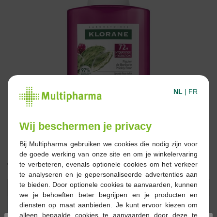
NL
|
FR
Wij beschermen je privacy
Bij Multipharma gebruiken we cookies die nodig zijn voor
de goede werking van onze site en om je winkelervaring
€ 12,90
te verbeteren, evenals optionele cookies om het verkeer
te analyseren en je gepersonaliseerde advertenties aan
te bieden. Door optionele cookies te aanvaarden, kunnen
Reserveren
Bestellen
we je behoeften beter begrijpen en je producten en
diensten op maat aanbieden. Je kunt ervoor kiezen om
alleen bepaalde cookies te aanvaarden door deze te
Voorraad uitgeput