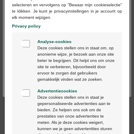
×
selecteren en vervolgens op "Bewaar mijn cookieselectie"
te klikken. Je kunt je privacyinstellingen in je account op
In winkelmandje
elk moment wijzigen.
-
+
Privacy policy
Max. aantal = 12
Welkom
Op werkdagen vóór 12u besteld, volgende
Analyse-cookies
Bienvenue
werkdag geleverd
Deze cookies stellen ons in staat om, op
anonieme wijze, je bezoek aan onze site
beter te begrijpen. Dit helpt ons om onze
Ga verder in het nederlands
Gratis
levering in je Multipharma apotheek
site te verbeteren, bijvoorbeeld door
Gratis
levering thuis vanaf €55
ervoor te zorgen dat gebruikers
Continuez en français
Veilig
betalen
gemakkelijk vinden wat ze zoeken.
Klantendienst
via chat of
contactformulier
Advertentiecookies
Deze cookies stellen ons in staat je
gepersonaliseerde advertenties aan te
Productbeschrijving
bieden. Ze helpen ons ook om de
prestaties van onze advertenties te
Beschrijving
meten. Als je deze cookies weigert,
kunnen we je geen advertentties sturen