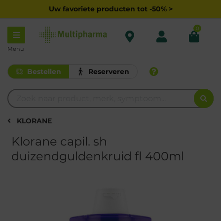
Uw favoriete producten tot -50% >
0
Menu
Bestellen
Reserveren
KLORANE
Klorane capil. sh
duizendguldenkruid fl 400ml