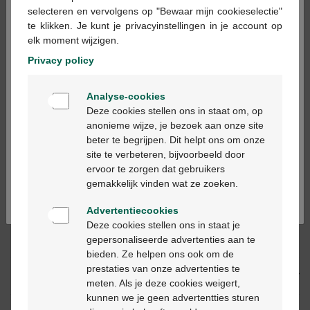
×
selecteren en vervolgens op "Bewaar mijn cookieselectie"
te klikken. Je kunt je privacyinstellingen in je account op
In winkelmandje
elk moment wijzigen.
-
+
Privacy policy
Max. aantal = 12
Welkom
Op werkdagen vóór 12u besteld, volgende
Analyse-cookies
Bienvenue
werkdag geleverd
Deze cookies stellen ons in staat om, op
anonieme wijze, je bezoek aan onze site
beter te begrijpen. Dit helpt ons om onze
Ga verder in het nederlands
Gratis
levering in je Multipharma apotheek
site te verbeteren, bijvoorbeeld door
Gratis
levering thuis vanaf €55
ervoor te zorgen dat gebruikers
Continuez en français
Veilig
betalen
gemakkelijk vinden wat ze zoeken.
Klantendienst
via chat of
contactformulier
Advertentiecookies
Deze cookies stellen ons in staat je
gepersonaliseerde advertenties aan te
Productbeschrijving
bieden. Ze helpen ons ook om de
prestaties van onze advertenties te
Beschrijving
meten. Als je deze cookies weigert,
kunnen we je geen advertentties sturen