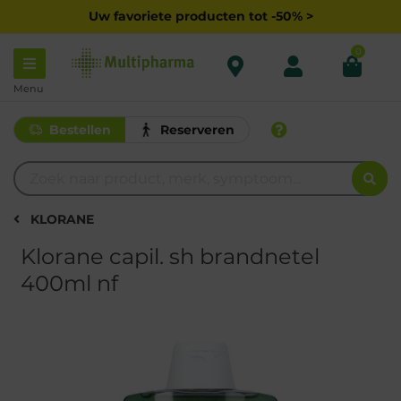
Uw favoriete producten tot -50% >
0
Menu
Bestellen
Reserveren
KLORANE
Klorane capil. sh brandnetel
400ml nf