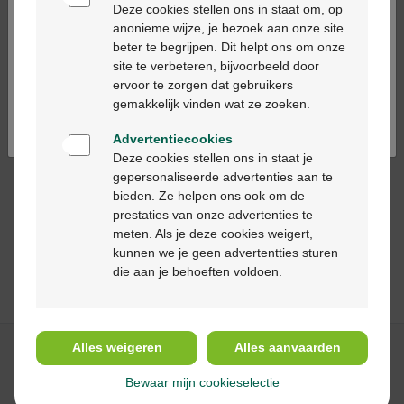
alleen in apotheken en op basis van een
Deze cookies stellen ons in staat om, op
medisch voorschrift worden verstrekt.
anonieme wijze, je bezoek aan onze site
beter te begrijpen. Dit helpt ons om onze
Ga verder in het nederlands
site te verbeteren, bijvoorbeeld door
ervoor te zorgen dat gebruikers
Continuez en français
Productbeschrijving
gemakkelijk vinden wat ze zoeken.
Beschrijving
Advertentiecookies
Deze cookies stellen ons in staat je
gepersonaliseerde advertenties aan te
Indicaties
bieden. Ze helpen ons ook om de
prestaties van onze advertenties te
meten. Als je deze cookies weigert,
Gebruik
kunnen we je geen advertentties sturen
die aan je behoeften voldoen.
Ingrediënten
Onze diensten
Alles weigeren
Alles aanvaarden
Bewaar mijn cookieselectie
Over Multipharma