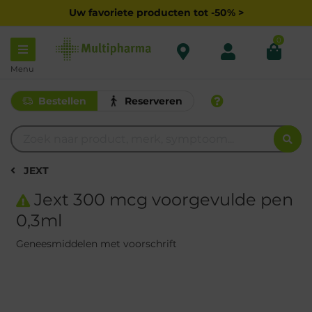
Uw favoriete producten tot -50% >
0
Menu
Bestellen
Reserveren
JEXT
Jext 300 mcg voorgevulde pen
0,3ml
Geneesmiddelen met voorschrift