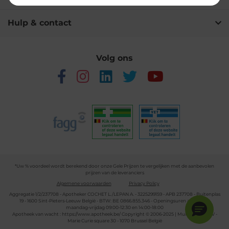
Hulp & contact
Volg ons
*Uw % voordeel wordt berekend door onze Gele Prijzen te vergelijken met de aanbevolen
prijzen van de leveranciers
Algemene voorwaarden
Privacy Policy
Aggregatie 1/2/237708 - Apotheker COCHET L./LEPAN A. - 3225299159 - APB 237708 - Buitenplas
19 - 1600 Sint-Pieters-Leeuw België - BTW: BE 0866.855.346 - Openingsuren apotheek:
maandag-vrijdag 09:00-12:30 en 14:00-18:00
Apotheek van wacht :
https://www.apotheek.be/
Copyright © 2006-2025 | Multipharma CV -
Marie Curie square 30 - 1070 Brussel België