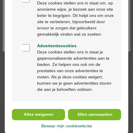
alleen in apotheken en op basis van een
Deze cookies stellen ons in staat om, op
medisch voorschrift worden verstrekt.
anonieme wijze, je bezoek aan onze site
beter te begrijpen. Dit helpt ons om onze
Ga verder in het nederlands
site te verbeteren, bijvoorbeeld door
ervoor te zorgen dat gebruikers
Continuez en français
Productbeschrijving
gemakkelijk vinden wat ze zoeken.
Beschrijving
Advertentiecookies
Deze cookies stellen ons in staat je
gepersonaliseerde advertenties aan te
Indicaties
bieden. Ze helpen ons ook om de
prestaties van onze advertenties te
meten. Als je deze cookies weigert,
Gebruik
kunnen we je geen advertentties sturen
die aan je behoeften voldoen.
Ingrediënten
Onze diensten
Alles weigeren
Alles aanvaarden
Bewaar mijn cookieselectie
Over Multipharma