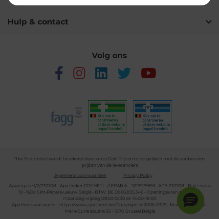
Hulp & contact
Volg ons
*Uw % voordeel wordt berekend door onze Gele Prijzen te vergelijken met de aanbevolen
prijzen van de leveranciers
Algemene voorwaarden
Privacy Policy
Aggregatie 1/2/237708 - Apotheker COCHET L./LEPAN A. - 3225299159 - APB 237708 - Buitenplas
19 - 1600 Sint-Pieters-Leeuw België - BTW: BE 0866.855.346 - Openingsuren apotheek:
maandag-vrijdag 09:00-12:30 en 14:00-18:00
Apotheek van wacht :
https://www.apotheek.be/
Copyright © 2006-2025 | Multipharma CV -
Marie Curie square 30 - 1070 Brussel België