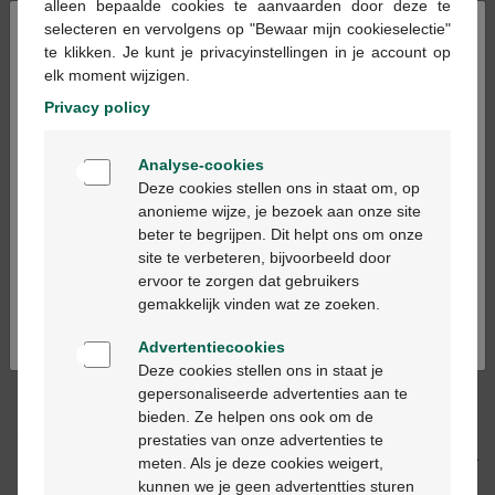
alleen bepaalde cookies te aanvaarden door deze te
Op voorraad online
×
selecteren en vervolgens op "Bewaar mijn cookieselectie"
te klikken. Je kunt je privacyinstellingen in je account op
elk moment wijzigen.
In winkelmandje
-
+
Privacy policy
Max. aantal = 3
Welkom
Analyse-cookies
Op werkdagen vóór 12u besteld, volgende
Bienvenue
Deze cookies stellen ons in staat om, op
werkdag geleverd
anonieme wijze, je bezoek aan onze site
beter te begrijpen. Dit helpt ons om onze
Ga verder in het nederlands
site te verbeteren, bijvoorbeeld door
Gratis
levering in je Multipharma apotheek
ervoor te zorgen dat gebruikers
Gratis
levering thuis vanaf €55
Continuez en français
gemakkelijk vinden wat ze zoeken.
Veilig
betalen
Klantendienst
via chat of
contactformulier
Advertentiecookies
Deze cookies stellen ons in staat je
gepersonaliseerde advertenties aan te
Productbeschrijving
bieden. Ze helpen ons ook om de
prestaties van onze advertenties te
Beschrijving
meten. Als je deze cookies weigert,
kunnen we je geen advertentties sturen