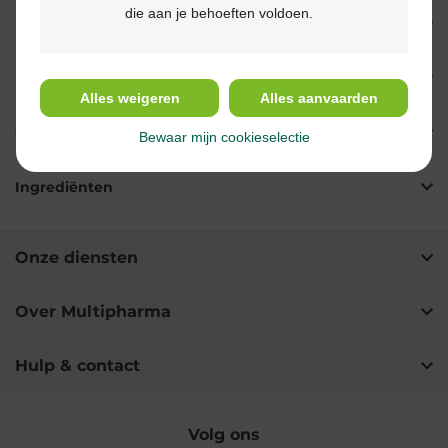
die aan je behoeften voldoen.
Eigenschappen
Indicaties
Alles weigeren
Alles aanvaarden
Gebruik
Bewaar mijn cookieselectie
Ingrediënten
Onze diensten
Over Multipharma
Hulp & contact
Volg ons