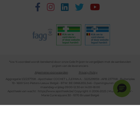
*Uw % voordeel wordt berekend door onze Gele Prijzen te vergelijken met de aanbevolen
prijzen van de leveranciers
Algemene voorwaarden
Privacy Policy
Aggregatie 1/2/237708 - Apotheker COCHET L./LEPAN A. - 3225299159 - APB 237708 - Buitenplas
19 - 1600 Sint-Pieters-Leeuw België - BTW: BE 0866.855.346 - Openingsuren apotheek:
maandag-vrijdag 09:00-12:30 en 14:00-18:00
Apotheek van wacht :
https://www.apotheek.be/
Copyright © 2006-2025 | Multipharma CV -
Marie Curie square 30 - 1070 Brussel België