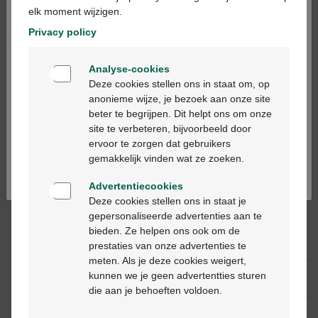
elk moment wijzigen.
In winkelmandje
-
+
Privacy policy
Max. aantal = 12
Welkom
Analyse-cookies
Op werkdagen vóór 12u besteld, volgende
Bienvenue
Deze cookies stellen ons in staat om, op
werkdag geleverd
anonieme wijze, je bezoek aan onze site
beter te begrijpen. Dit helpt ons om onze
Ga verder in het nederlands
site te verbeteren, bijvoorbeeld door
Gratis
levering in je Multipharma apotheek
ervoor te zorgen dat gebruikers
Gratis
levering thuis vanaf €55
Continuez en français
gemakkelijk vinden wat ze zoeken.
Veilig
betalen
Klantendienst
via chat of
contactformulier
Advertentiecookies
Deze cookies stellen ons in staat je
gepersonaliseerde advertenties aan te
Productbeschrijving
bieden. Ze helpen ons ook om de
prestaties van onze advertenties te
meten. Als je deze cookies weigert,
Beschrijving
kunnen we je geen advertentties sturen
die aan je behoeften voldoen.
Indicaties