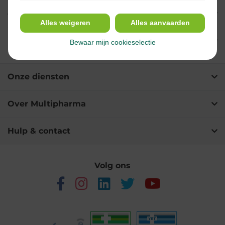
Gebruik
Alles weigeren
Alles aanvaarden
Ingrediënten
Bewaar mijn cookieselectie
Onze diensten
Over Multipharma
Hulp & contact
Volg ons